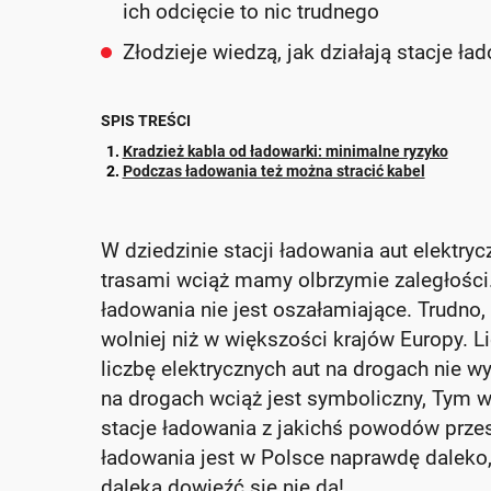
ich odcięcie to nic trudnego
Złodzieje wiedzą, jak działają stacje ła
SPIS TREŚCI
Kradzież kabla od ładowarki: minimalne ryzyko
Podczas ładowania też można stracić kabel
W dziedzinie stacji ładowania aut elektr
trasami wciąż mamy olbrzymie zaległości.
ładowania nie jest oszałamiające. Trudno, 
wolniej niż w większości krajów Europy. L
liczbę elektrycznych aut na drogach nie wy
na drogach wciąż jest symboliczny, Tym 
stacje ładowania z jakichś powodów przest
ładowania jest w Polsce naprawdę daleko, 
daleka dowieźć się nie da!