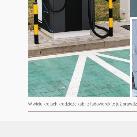
W wielu krajach kradzieże kabli z ładowarek to już prawdz