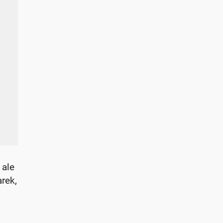
 ale
rek,