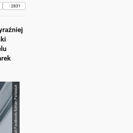
2831
yraźniej
ki
elu
arek
Auto Świat/Facebook/Adrian Panasiuk