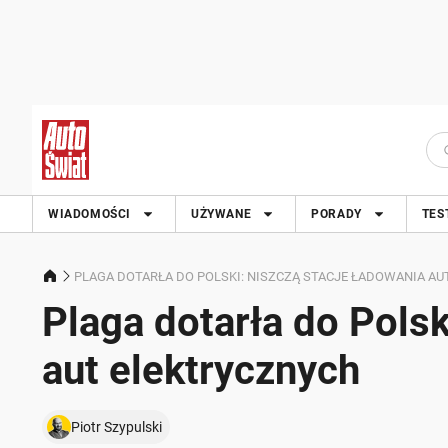
WIADOMOŚCI
UŻYWANE
PORADY
TES
PLAGA DOTARŁA DO POLSKI: NISZCZĄ STACJE ŁADOWANIA A
Plaga dotarła do Polsk
aut elektrycznych
Piotr Szypulski