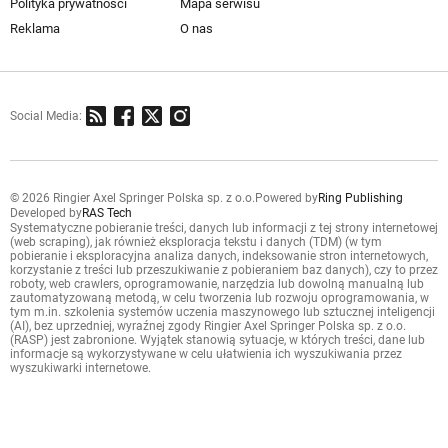
Polityka prywatności
Mapa serwisu
Reklama
O nas
Social Media:
© 2026 Ringier Axel Springer Polska sp. z o.o.
Powered by
Ring Publishing
Developed by
RAS Tech
Systematyczne pobieranie treści, danych lub informacji z tej strony internetowej
(web scraping), jak również eksploracja tekstu i danych (TDM) (w tym
pobieranie i eksploracyjna analiza danych, indeksowanie stron internetowych,
korzystanie z treści lub przeszukiwanie z pobieraniem baz danych), czy to przez
roboty, web crawlers, oprogramowanie, narzędzia lub dowolną manualną lub
zautomatyzowaną metodą, w celu tworzenia lub rozwoju oprogramowania, w
tym m.in. szkolenia systemów uczenia maszynowego lub sztucznej inteligencji
(AI), bez uprzedniej, wyraźnej zgody Ringier Axel Springer Polska sp. z o.o.
(RASP) jest zabronione. Wyjątek stanowią sytuacje, w których treści, dane lub
informacje są wykorzystywane w celu ułatwienia ich wyszukiwania przez
wyszukiwarki internetowe.