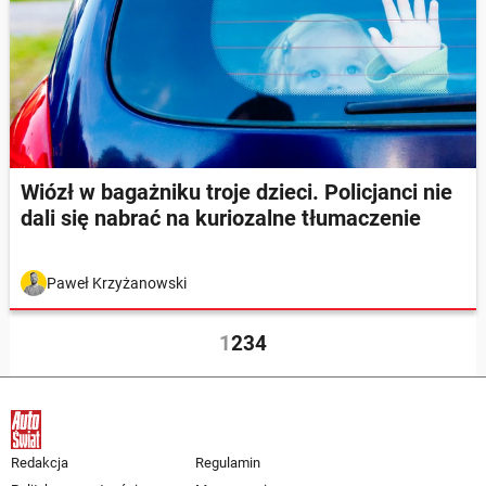
Wiózł w bagażniku troje dzieci. Policjanci nie
dali się nabrać na kuriozalne tłumaczenie
Paweł Krzyżanowski
1
2
3
4
Redakcja
Regulamin