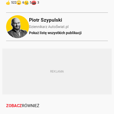
522
6
5
3
Piotr Szypulski
Dziennikarz AutoŚwiat.pl
Pokaż listę wszystkich publikacji
ZOBACZ
RÓWNIEŻ