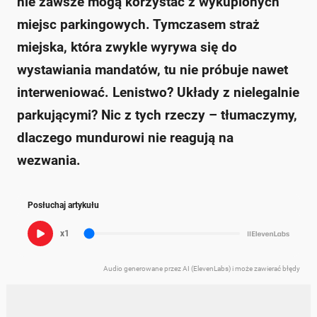
nie zawsze mogą korzystać z wykupionych
miejsc parkingowych. Tymczasem straż
miejska, która zwykle wyrywa się do
wystawiania mandatów, tu nie próbuje nawet
interweniować. Lenistwo? Układy z nielegalnie
parkującymi? Nic z tych rzeczy – tłumaczymy,
dlaczego mundurowi nie reagują na
wezwania.
Posłuchaj artykułu
x1
Audio generowane przez AI (ElevenLabs) i może zawierać błędy