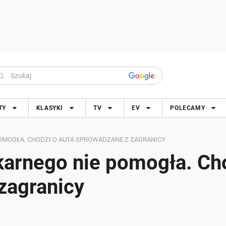
TY
KLASYKI
TV
EV
POLECAMY
OMOGŁA. CHODZI O AUTA SPROWADZANE Z ZAGRANICY
karnego nie pomogła. Ch
zagranicy