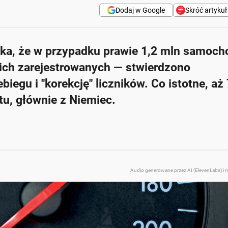
Dodaj w Google
Skróć artykuł
ika, że w przypadku prawie 1,2 mln samoc
ortowanych z Niemiec, ma sfałszowane przebiegi.
kich zarejestrowanych — stwierdzono
pstwem, ale skuteczność ścigania jest niska.
biegu i "korekcję" liczników. Co istotne, aż
 weryfikację ich historii.
tu, głównie z Niemiec.
 postępowań jest umarzanych.
pojazdów, ale nie zawsze zawierają one pełne informacje.
Zapytaj o więcej Onet Cz
Audio generowane przez AI (ElevenLabs) i 