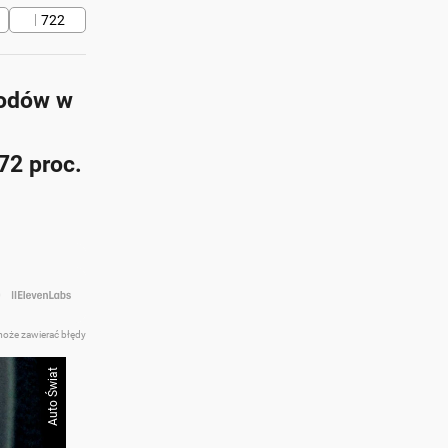
722
hodów w
 72 proc.
at z AI
może zawierać błędy
Auto Świat