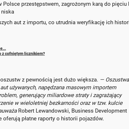
 w Polsce przestępstwem, zagrożonym karą do pięciu 
 niska
ych aut z importu, co utrudnia weryfikację ich histori
e...
z cofniętym licznikiem?
a oszustw z pewnością jest dużo większa.
— Oszustwa
nku aut używanych, napędzana masowym importem
oblem, generujący miliardowe straty i zagrażający
nie w wieloletniej bezkarności oraz w tzw. kulcie
zauważa
Robert Lewandowski, Business Development
 oferują płatne raporty o historii pojazdów.