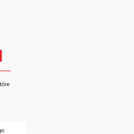
tóre
go