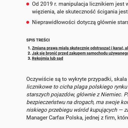
Od 2019 r. manipulacja licznikiem jest
więzienia, ale skuteczność ścigania jest
Nieprawidłowości dotyczą głównie starsz
SPIS TREŚCI
Zmiana prawa miała skutecznie odstraszać i karać, al
Jak się bronić przed zakupem samochodu używanego 
Rękojmia lub sąd
Oczywiście są to wykryte przypadki, skal
licznikowe to cicha plaga polskiego ry
starszych pojazdów, głównie z Niemiec. Pr
bezpieczeństwu na drogach, ma swoje korze
niskiego przebiegu wśród kupujących — 
Manager Carfax Polska, jednej z firm, które