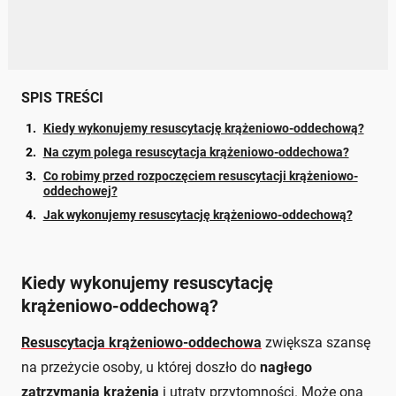
SPIS TREŚCI
Kiedy wykonujemy resuscytację krążeniowo-oddechową?
Na czym polega resuscytacja krążeniowo-oddechowa?
Co robimy przed rozpoczęciem resuscytacji krążeniowo-
oddechowej?
Jak wykonujemy resuscytację krążeniowo-oddechową?
Kiedy wykonujemy resuscytację
krążeniowo-oddechową?
Resuscytacja krążeniowo-oddechowa
zwiększa szansę
na przeżycie osoby, u której doszło do
nagłego
zatrzymania krążenia
i utraty przytomności. Może ona