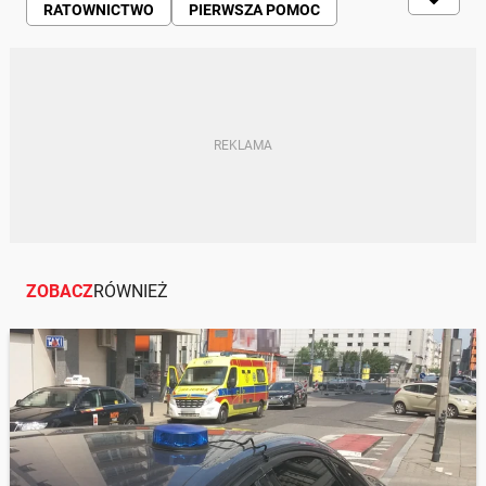
RATOWNICTWO
PIERWSZA POMOC
WYPADKI DROGOWE
WYPADEK
ZOBACZ
RÓWNIEŻ