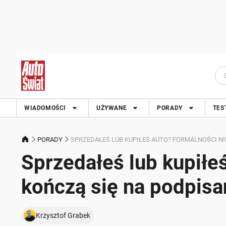
WIADOMOŚCI
UŻYWANE
PORADY
TES
PORADY
SPRZEDAŁEŚ LUB KUPIŁEŚ AUTO? FORMALNOŚCI NI
Sprzedałeś lub kupiłe
kończą się na podpis
Krzysztof Grabek