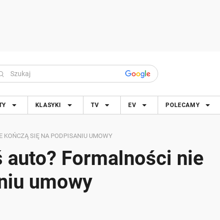
TY
KLASYKI
TV
EV
POLECAMY
E KOŃCZĄ SIĘ NA PODPISANIU UMOWY
ś auto? Formalności nie
aniu umowy