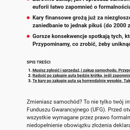
euforii łatwo zapomnieć o formalności
Kary finansowe grożą już za niezgłosze
zaniedbanie to jednak pikuś (do 2000 z
Gorsze konsekwencje spotkają tych, któ
Przypominamy, co zrobić, żeby unikną
SPIS TREŚCI
Musisz zgłosić i sprzedaż, i zakup samochodu. Przy
Radość po zakupie auta będzie krótka, jeśli zapomni
Te kary po zakupie auta są horrendalnie wysokie. Tak
Zmieniasz samochód? To nie tylko twój in
Funduszu Gwarancyjnego (UFG). Przed ot
wszystkie wymagane przez prawo formalnoś
niedopełnienie obowiązku złożenia deklar