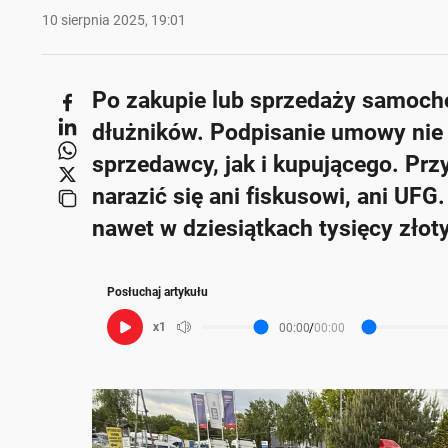
10 sierpnia 2025, 19:01
Poniżej streszczenie artykułu:
Po zakupie lub sprzedaży samocho
Skrót przygotowany przez Onet Czat z AI, może zawierać błędy.
Po zakupie lub sprzedaży samochodu konieczne jes
dłużników. Podpisanie umowy nie 
Niezgłoszenie zbycia lub nabycia pojazdu może s
sprzedawcy, jak i kupującego. Pr
Nabywca musi zadbać o ciągłość ubezpieczenia O
narazić się ani fiskusowi, ani UF
Niedopełnienie obowiązku złożenia deklaracji PC
nawet w dziesiątkach tysięcy złot
UFG przypomina, że brak OC może skutkować wys
szkody.
Posłuchaj artykułu
x1
00:00
/
00:00