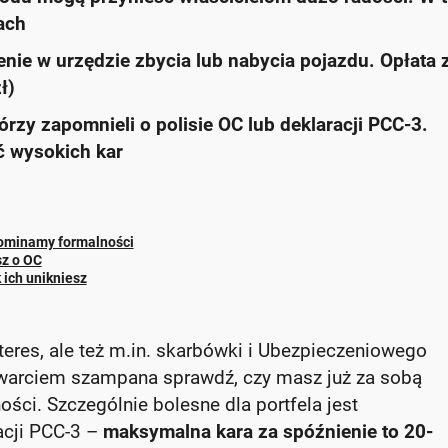
ach
nie w urzędzie zbycia lub nabycia pojazdu. Opłata z
ł)
rzy zapomnieli o polisie OC lub deklaracji PCC-3.
ć wysokich kar
pominamy formalności
sz o OC
 ich unikniesz
teres, ale też m.in. skarbówki i Ubezpieczeniowego
warciem szampana sprawdź, czy masz już za sobą
ci. Szczególnie bolesne dla portfela jest
acji PCC-3 –
maksymalna kara za spóźnienie to 20-