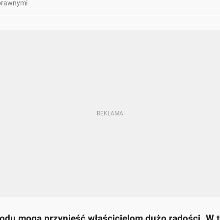
 prawnymi
odu mogą przynieść właścicielom dużo radości. W t