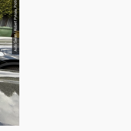
Auto Świat / Robert Pykała, Piotr Szykana