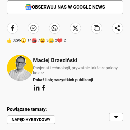
OBSERWUJ NAS W GOOGLE NEWS
3296
14
7
3
2
2
Maciej Brzeziński
Pasjonat technologii, prywatnie także zapalony
kolarz
Pokaż listę wszystkich publikacji
Powiązane tematy:
NAPĘD HYBRYDOWY
SILNIK ELEKTRYCZNY
HYBRYDY