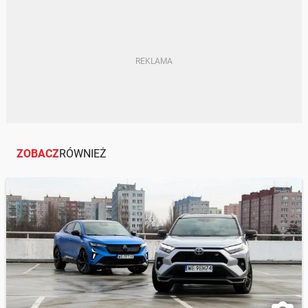
HYBRYDY PLUG-IN
PHEV
HEV
SAMOCHODY | RUCH DROGOWY |
MOTORYZACJA
PORÓWNANIE
OPINIE
ZOBACZ
RÓWNIEŻ