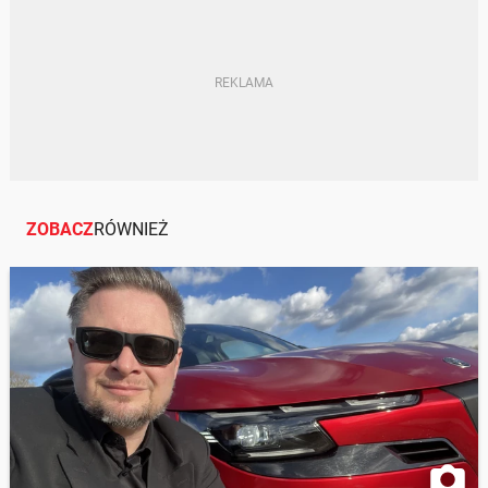
BMW
PSA
STELLANTIS
FORD
PURETECH
ECOBOOST
AWARYJNOŚĆ
ZOBACZ
RÓWNIEŻ