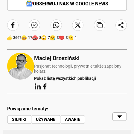
OBSERWUJ NAS W GOOGLE NEWS
3667
17
8
7
3
3
1
Maciej Brzeziński
Pasjonat technologii, prywatnie także zapalony
kolarz
Pokaż listę wszystkich publikacji
Powiązane tematy:
SILNIKI
UŻYWANE
AWARIE
MECHANICY
VOLKSWAGEN
PEUGEOT