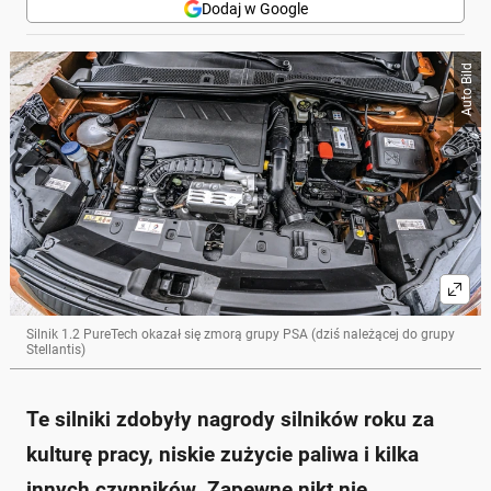
Dodaj w Google
Auto Bild
Silnik 1.2 PureTech okazał się zmorą grupy PSA (dziś należącej do grupy
Stellantis)
Te silniki zdobyły nagrody silników roku za
kulturę pracy, niskie zużycie paliwa i kilka
innych czynników. Zapewne nikt nie