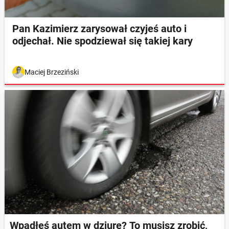
Pan Kazimierz zarysował czyjeś auto i
odjechał. Nie spodziewał się takiej kary
Maciej Brzeziński
Wpadłeś autem w dziurę? To musisz zrobić,