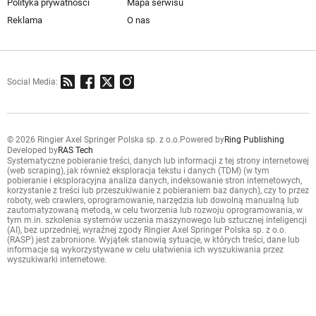
Polityka prywatności
Mapa serwisu
Reklama
O nas
Social Media:
© 2026 Ringier Axel Springer Polska sp. z o.o.
Powered by
Ring Publishing
Developed by
RAS Tech
Systematyczne pobieranie treści, danych lub informacji z tej strony internetowej
(web scraping), jak również eksploracja tekstu i danych (TDM) (w tym
pobieranie i eksploracyjna analiza danych, indeksowanie stron internetowych,
korzystanie z treści lub przeszukiwanie z pobieraniem baz danych), czy to przez
roboty, web crawlers, oprogramowanie, narzędzia lub dowolną manualną lub
zautomatyzowaną metodą, w celu tworzenia lub rozwoju oprogramowania, w
tym m.in. szkolenia systemów uczenia maszynowego lub sztucznej inteligencji
(AI), bez uprzedniej, wyraźnej zgody Ringier Axel Springer Polska sp. z o.o.
(RASP) jest zabronione. Wyjątek stanowią sytuacje, w których treści, dane lub
informacje są wykorzystywane w celu ułatwienia ich wyszukiwania przez
wyszukiwarki internetowe.