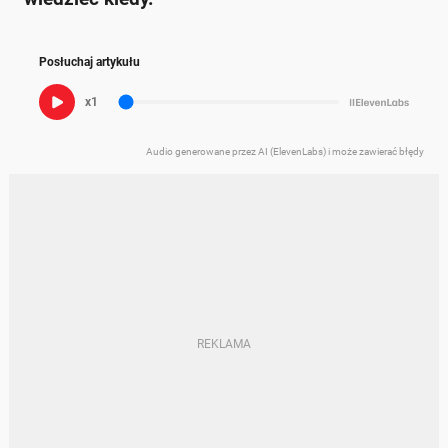
Posłuchaj artykułu
x1
Audio generowane przez AI (ElevenLabs) i może zawierać błędy