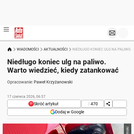
WIADOMOŚCI
AKTUALNOŚCI
NIEDŁUGO KONIEC ULG NA PALIWO.
Niedługo koniec ulg na paliwo.
Warto wiedzieć, kiedy zatankować
Opracowanie:
Paweł Krzyżanowski
17 czerwca 2026, 06:57
Skróć artykuł
470
Dodaj w Google
Poniżej streszczenie artykułu:
Skrót przygotowany przez Onet Czat z AI, może zawierać błędy.