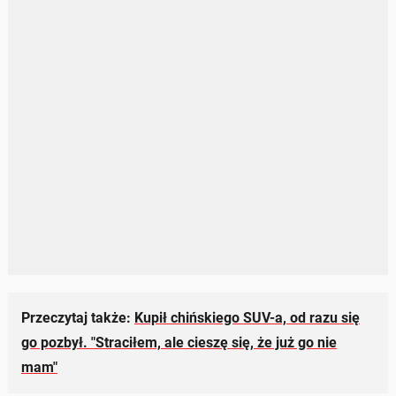
Przeczytaj także:
Kupił chińskiego SUV-a, od razu się
go pozbył. "Straciłem, ale cieszę się, że już go nie
mam"