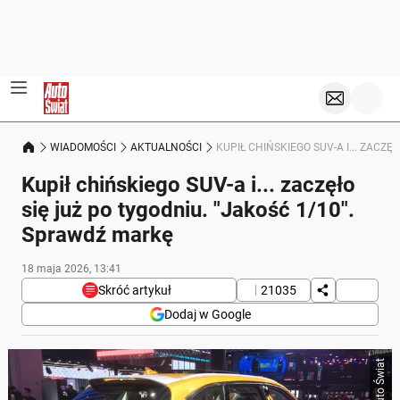
WIADOMOŚCI
AKTUALNOŚCI
KUPIŁ CHIŃSKIEGO SUV-A I... ZACZ
Kupił chińskiego SUV-a i... zaczęło
się już po tygodniu. "Jakość 1/10".
Sprawdź markę
18 maja 2026, 13:41
Skróć artykuł
21035
Dodaj w Google
Poniżej streszczenie artykułu:
Auto Świat
Skrót przygotowany przez Onet Czat z AI, może zawierać błędy.
Użytkownik chińskiego SUV-a Haval F7 opisał swoje