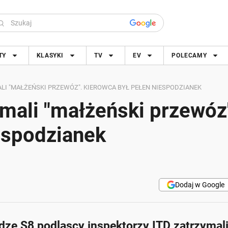
TY
KLASYKI
TV
EV
POLECAMY
LI "MAŁŻEŃSKI PRZEWÓZ". KIEROWCA BYŁ PEŁEN NIESPODZIANEK
ymali "małżeński przewóz
espodzianek
Dodaj w Google
dze S8 podlascy inspektorzy ITD zatrzymal