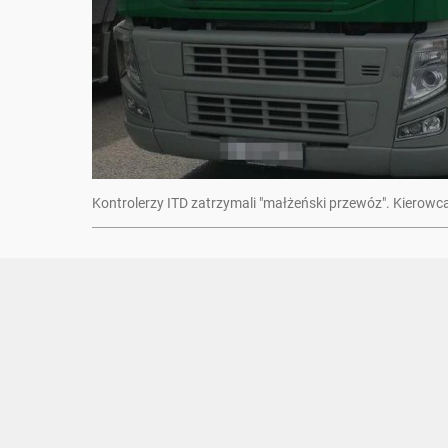
Kontrolerzy ITD zatrzymali "małżeński przewóz". Kierowc