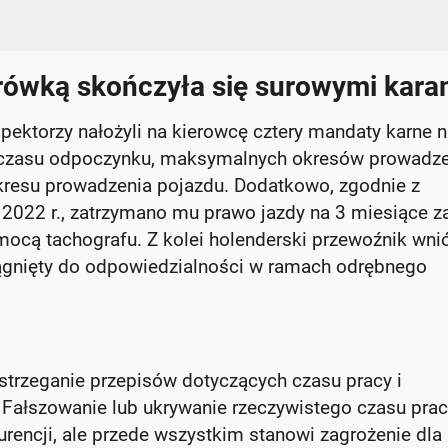
rówką skończyła się surowymi kara
ektorzy nałożyli na kierowcę cztery mandaty karne 
m czasu odpoczynku, maksymalnych okresów prowadz
kresu prowadzenia pojazdu. Dodatkowo, zgodnie z
2022 r., zatrzymano mu prawo jazdy na 3 miesiące z
mocą tachografu. Z kolei holenderski przewoźnik wni
ciągnięty do odpowiedzialności w ramach odrębnego
estrzeganie przepisów dotyczących czasu pracy i
Fałszowanie lub ukrywanie rzeczywistego czasu prac
urencji, ale przede wszystkim stanowi zagrożenie dla