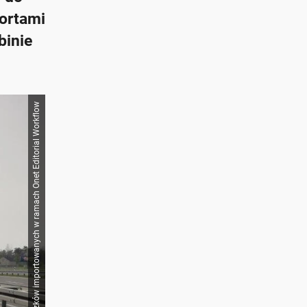
ortami
binie
Źródło zbiorcze dla obrazków importowanych w ramach Onet Editorial Workflow