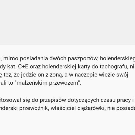
wca, mimo posiadania dwóch paszportów, holenderskie
y kat. C+E oraz holenderskiej karty do tachografu, ni
 też, że jedzie on z żoną, a w naczepie wiezie swój
ali to "małżeńskim przewozem".
 stosował się do przepisów dotyczących czasu pracy i
derski przewoźnik, właściciel ciężarówki, nie posiad