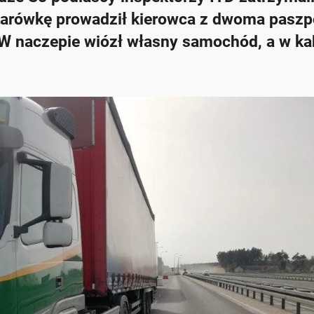
ężarówkę prowadził kierowca z dwoma paszp
W naczepie wiózł własny samochód, a w ka