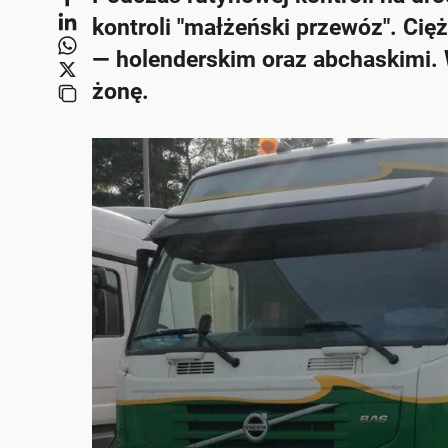
kontroli "małżeński przewóz". Ci
— holenderskim oraz abchaskimi. 
żonę.