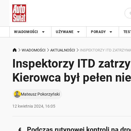
WIADOMOŚCI
UŻYWANE
PORADY
TES
WIADOMOŚCI
AKTUALNOŚCI
INSPEKTORZY ITD ZATRZYMA
Inspektorzy ITD zatrz
Kierowca był pełen ni
Mateusz Pokorzyński
12 kwietnia 2024, 16:05
Podczas rutynowej kontroli na dro