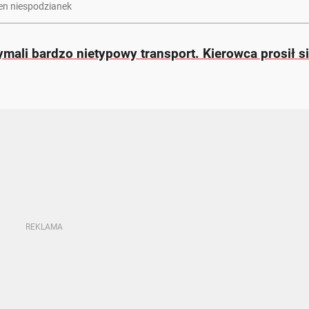
łen niespodzianek
ymali bardzo nietypowy transport. Kierowca prosił si