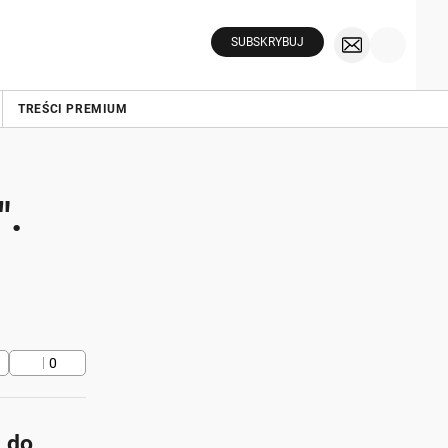
SUBSKRYBUJ
TREŚCI PREMIUM
".
0
i do