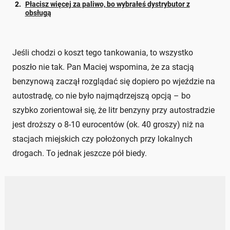
Płacisz więcej za paliwo, bo wybrałeś dystrybutor z
obsługą
Jeśli chodzi o koszt tego tankowania, to wszystko
poszło nie tak. Pan Maciej wspomina, że za stacją
benzynową zaczął rozglądać się dopiero po wjeździe na
autostradę, co nie było najmądrzejszą opcją – bo
szybko zorientował się, że litr benzyny przy autostradzie
jest droższy o 8-10 eurocentów (ok. 40 groszy) niż na
stacjach miejskich czy położonych przy lokalnych
drogach. To jednak jeszcze pół biedy.