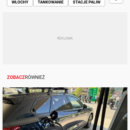
WŁOCHY
TANKOWANIE
STACJE PALIW
CENY
PODRÓŻE
KIEROWCY
KOSZTY
ZOBACZ
RÓWNIEŻ