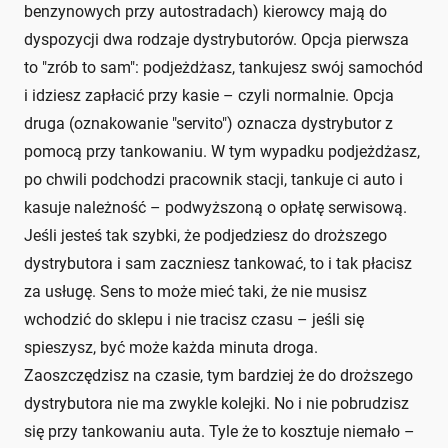
benzynowych przy autostradach) kierowcy mają do
dyspozycji dwa rodzaje dystrybutorów. Opcja pierwsza
to "zrób to sam": podjeżdżasz, tankujesz swój samochód
i idziesz zapłacić przy kasie – czyli normalnie. Opcja
druga (oznakowanie "servito") oznacza dystrybutor z
pomocą przy tankowaniu. W tym wypadku podjeżdżasz,
po chwili podchodzi pracownik stacji, tankuje ci auto i
kasuje należność – podwyższoną o opłatę serwisową.
Jeśli jesteś tak szybki, że podjedziesz do droższego
dystrybutora i sam zaczniesz tankować, to i tak płacisz
za usługę. Sens to może mieć taki, że nie musisz
wchodzić do sklepu i nie tracisz czasu – jeśli się
spieszysz, być może każda minuta droga.
Zaoszczędzisz na czasie, tym bardziej że do droższego
dystrybutora nie ma zwykle kolejki. No i nie pobrudzisz
się przy tankowaniu auta. Tyle że to kosztuje niemało –