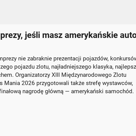
rezy, jeśli masz amerykańskie auto
imprezy nie zabraknie prezentacji pojazdów, konkursó
szego pojazdu zlotu, najładniejszego klasyka, najleps
chem. Organizatorzy XIII Międzynarodowego Zlotu
 Mania 2026 przygotowali także strefę wystawców,
az finałową nagrodę główną — amerykański samochód.