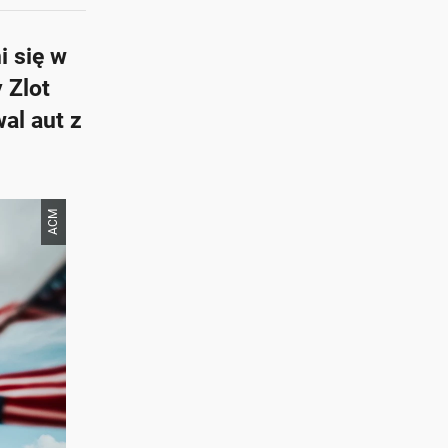
 się w
 Zlot
al aut z
ACM
at z AI