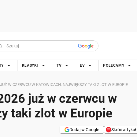
TY
KLASYKI
TV
EV
POLECAMY
 JUŻ W CZERWCU W KATOWICACH. NAJWIĘKSZY TAKI ZLOT W EUROPIE
2026 już w czerwcu w
 taki zlot w Europie
Dodaj w Google
Skróć artykuł