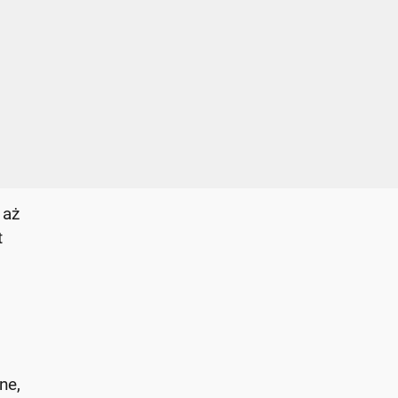
 aż
t
ne,