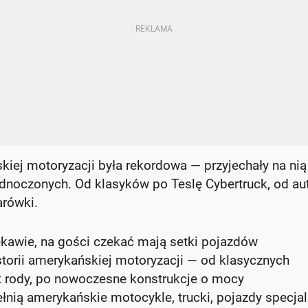
kiej motoryzacji była rekordowa — przyjechały na nią
noczonych. Od klasyków po Teslę Cybertruck, od au
arówki.
ekawie, na gości czekać mają setki pojazdów
storii amerykańskiej motoryzacji — od klasycznych
t rody, po nowoczesne konstrukcje o mocy
nią amerykańskie motocykle, trucki, pojazdy specjal