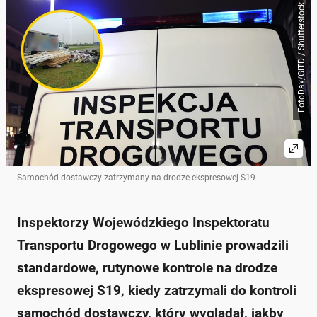
Poniżej streszczenie artykułu:
FotoDax/GITD / Shutterstock
Skrót przygotowany przez Onet Czat z AI, może zawierać błędy.
Inspektorzy ITD w Lublinie przeprowadzili rutynową
kontrolę dostawczaka na S19.
Pojazd ważył 6350 kg, co oznacza przekroczenie
dopuszczalnej masy o 2850 kg (330% więcej).
Kierowca otrzymał mandat w wysokości 3000 zł, a
przewóz został wstrzymany do momentu usunięcia
nadmiaru ładunku.
Przeładowane pojazdy zagrażają bezpieczeństwu na
drogach i przyczyniają się do szybszej degradacji
infrastruktury.
Inspektorzy zapowiadają dalsze kontrole,
Samochód dostawczy zatrzymany na drodze ekspresowej S19
szczególnie w przypadku samochodów
dostawczych.
Zapytaj o więcej Onet Czat z AI
Inspektorzy Wojewódzkiego Inspektoratu
Transportu Drogowego w Lublinie prowadzili
standardowe, rutynowe kontrole na drodze
ekspresowej S19, kiedy zatrzymali do kontroli
samochód dostawczy, który wyglądał, jakby