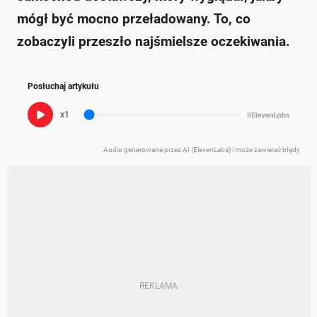
mógł być mocno przeładowany. To, co
zobaczyli przeszło najśmielsze oczekiwania.
Posłuchaj artykułu
x1
Audio generowane przez AI (ElevenLabs) i może zawierać błędy