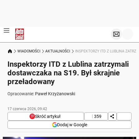
WIADOMOŚCI
AKTUALNOŚCI
INSPEKTORZY ITD Z LUBLINA ZATR
Inspektorzy ITD z Lublina zatrzymali
dostawczaka na S19. Był skrajnie
przeładowany
Opracowanie:
Paweł Krzyżanowski
17 czerwca 2026, 09:42
Skróć artykuł
359
Dodaj w Google