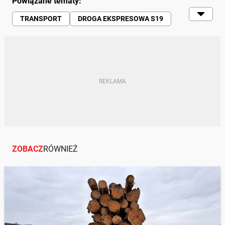
Powiązane tematy:
TRANSPORT
DROGA EKSPRESOWA S19
MANDAT ITD
KONTROLA ITD
INSPEKTORZY ITD
ZOBACZ
RÓWNIEŻ