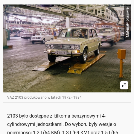
Materiały prasowe
VAZ 2103 produkowano w latach 1972 - 1984
2103 było dostępne z kilkoma benzynowymi 4-
cylindrowymi jednostkami. Do wyboru były wersje o
pojemności 1.2 l (64 KM), 1.3 l (69 KM) oraz 1.5 l (65