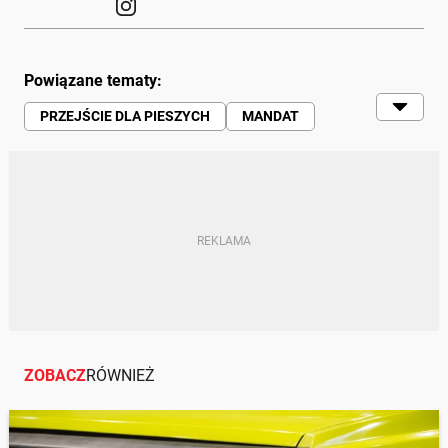
Powiązane tematy:
PRZEJŚCIE DLA PIESZYCH
MANDAT
AKCJA
KONTROLA
RUCH DROGOWY
PIESI
KIEROWCY
POLICJA
ZOBACZ
RÓWNIEŻ