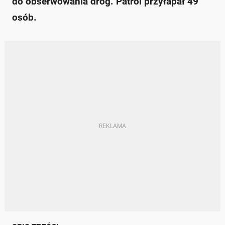
do obserwowania dróg. Patrol przyłapał 49
osób.