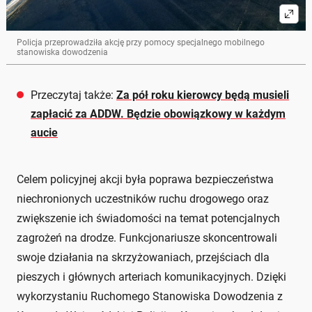
Policja przeprowadziła akcję przy pomocy specjalnego mobilnego
stanowiska dowodzenia
Przeczytaj także:
Za pół roku kierowcy będą musieli
zapłacić za ADDW. Będzie obowiązkowy w każdym
aucie
Celem policyjnej akcji była poprawa bezpieczeństwa
niechronionych uczestników ruchu drogowego oraz
zwiększenie ich świadomości na temat potencjalnych
zagrożeń na drodze. Funkcjonariusze skoncentrowali
swoje działania na skrzyżowaniach, przejściach dla
pieszych i głównych arteriach komunikacyjnych. Dzięki
wykorzystaniu Ruchomego Stanowiska Dowodzenia z