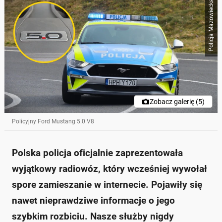
Policja Mazowiecka
Skrót przygotowany przez Onet Czat z AI, może zawierać błędy.
Polska policja zaprezentowała nowy radiowóz: Ford
Mustang z silnikiem V8.
Samochód został skonfiskowany od kierowcy
prowadzącego pod wpływem alkoholu, więc nie
kosztował państwa nic.
Mustang GT z 2018 roku ma moc 450 KM i
przyspiesza do 100 km/h w mniej niż 5 sekund.
Pojazd przeszedł techniczną analizę i trafił do
Komendy Wojewódzkiej Policji w Radomiu.
Zobacz galerię (5)
Historia samochodu zaczęła się w kwietniu 2025
roku, kiedy to kierowca miał ponad 2 promile alkoholu
Policyjny Ford Mustang 5.0 V8
we krwi.
Zapytaj o więcej Onet Czat z AI
Polska policja oficjalnie zaprezentowała
wyjątkowy radiowóz, który wcześniej wywołał
spore zamieszanie w internecie. Pojawiły się
nawet nieprawdziwe informacje o jego
szybkim rozbiciu. Nasze służby nigdy