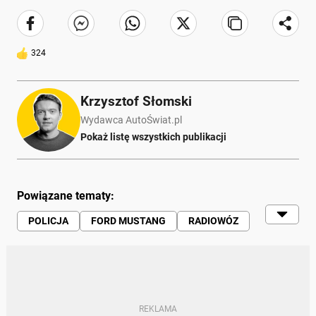
324
Krzysztof Słomski
Wydawca AutoŚwiat.pl
Pokaż listę wszystkich publikacji
Powiązane tematy:
POLICJA
FORD MUSTANG
RADIOWÓZ
SPORTOWE
V8