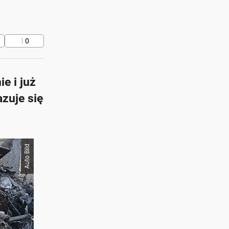
0
e i już
zuje się
Auto Bild