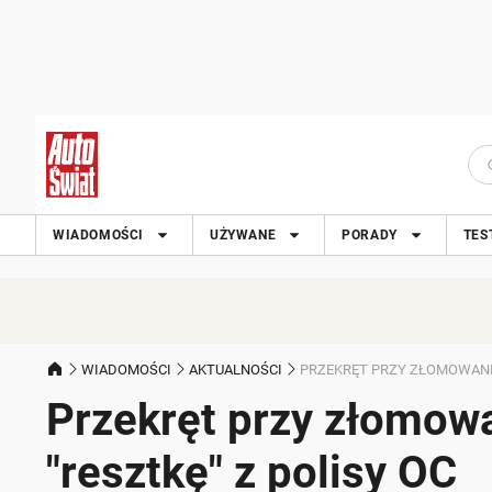
WIADOMOŚCI
UŻYWANE
PORADY
TES
WIADOMOŚCI
AKTUALNOŚCI
PRZEKRĘT PRZY ZŁOMOWANIU 
Przekręt przy złomowan
"resztkę" z polisy OC