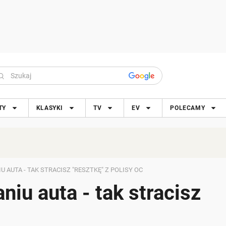
TY
KLASYKI
TV
EV
POLECAMY
AUTA - TAK STRACISZ "RESZTKĘ" Z POLISY OC
iu auta - tak stracisz