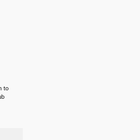
m to
ub