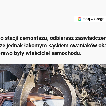
Dodaj w Google
do stacji demontażu, odbierasz zaświadczeni
dze jednak łakomym kąskiem cwaniaków oka
 prawo były właściciel samochodu.