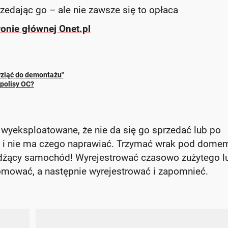
zedając go – ale nie zawsze się to opłaca
ronie głównej Onet.pl
"wziąć do demontażu"
 polisy OC?
ie wyeksploatowane, że nie da się go sprzedać lub po
ek i nie ma czego naprawiać. Trzymać wrak pod dome
jeżdżący samochód! Wyrejestrować czasowo zużytego l
omować, a następnie wyrejestrować i zapomnieć.