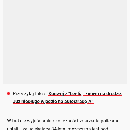
Przeczytaj także:
Konwój z "bestią" znowu na drodze.
Już niedługo wjedzie na autostradę A1
W trakcie wyjaśniania okoliczności zdarzenia policjanci
ustalili, że uciekający 34-letni mężczyzna jest pod