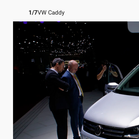
1
/
7
VW Caddy