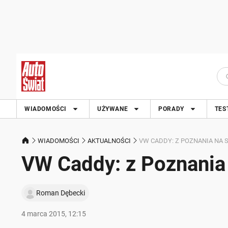
WIADOMOŚCI
UŻYWANE
PORADY
TES
WIADOMOŚCI
AKTUALNOŚCI
VW CADDY: Z POZNANIA NA 
VW Caddy: z Poznania
Roman Dębecki
4 marca 2015, 12:15