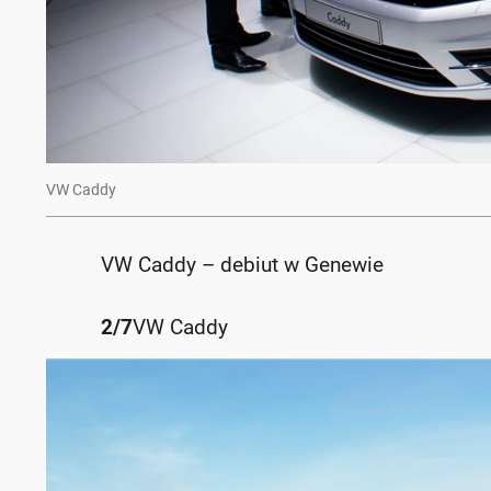
VW Caddy
VW Caddy – debiut w Genewie
2
/
7
VW Caddy