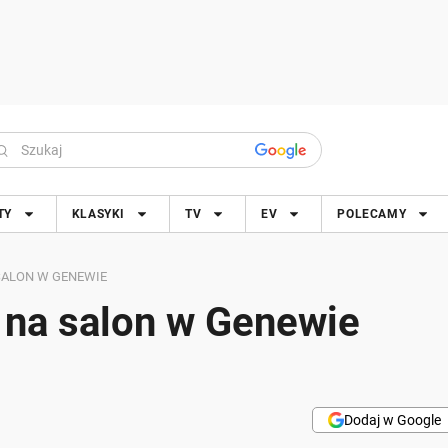
TY
KLASYKI
TV
EV
POLECAMY
SALON W GENEWIE
 na salon w Genewie
Dodaj w Google