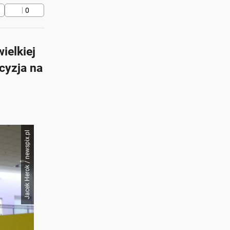
0
ielkiej
cyzja na
Jacek Herok / newspix.pl