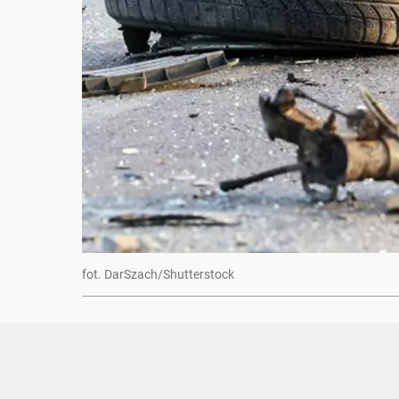
fot. DarSzach/Shutterstock