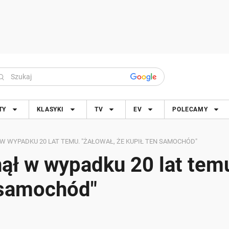
TY
KLASYKI
TV
EV
POLECAMY
 WYPADKU 20 LAT TEMU. "ŻAŁOWAŁ, ŻE KUPIŁ TEN SAMOCHÓD"
ął w wypadku 20 lat tem
n samochód"