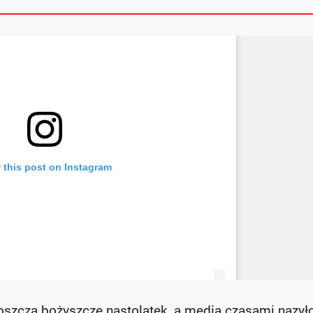
szcza bożyszcze nastolatek, a media czasami nazył