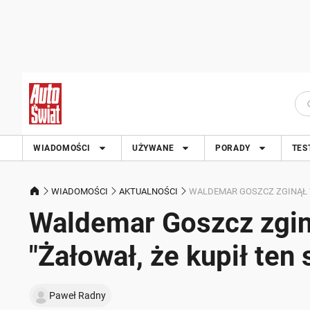
WIADOMOŚCI
UŻYWANE
PORADY
TES
WIADOMOŚCI
AKTUALNOŚCI
WALDEMAR GOSZCZ ZGINĄŁ W
Waldemar Goszcz zgin
"Żałował, że kupił te
Paweł Radny