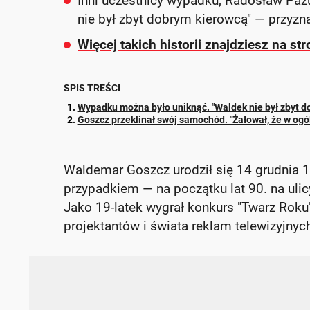
Inni uczestnicy wypadku, Radosław Pazu
nie był zbyt dobrym kierowcą" — przyzna
Więcej takich historii znajdziesz na st
SPIS TREŚCI
Wypadku można było uniknąć. "Waldek nie był zbyt d
Goszcz przeklinał swój samochód. "Żałował, że w ogól
Waldemar Goszcz urodził się 14 grudnia 19
przypadkiem — na początku lat 90. na uli
Jako 19-latek wygrał konkurs "Twarz Roku
projektantów i świata reklam telewizyjnyc