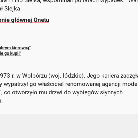
ra i Filip Siejka, wspominali po latach wypadek. "Wa
ł Siejka
ronie głównej Onetu
obrym kierowcą"
e go kupił"
73 r. w Wolbórzu (woj. łódzkie). Jego kariera zaczęł
cy wypatrzył go właściciel renomowanej agencji model
", co otworzyło mu drzwi do wybiegów słynnych
h.