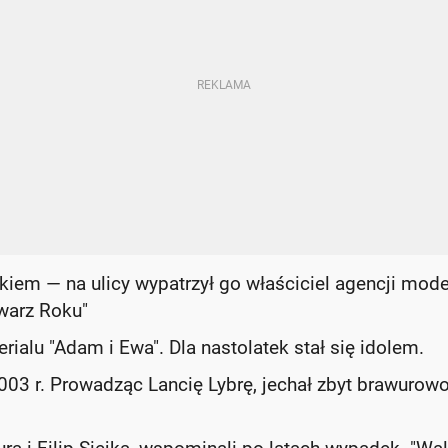
iem — na ulicy wypatrzył go właściciel agencji model
Twarz Roku"
erialu "Adam i Ewa". Dla nastolatek stał się idolem.
03 r. Prowadząc Lancię Lybrę, jechał zbyt brawurowo,