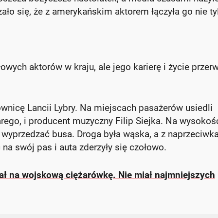
ło się, że z amerykańskim aktorem łączyła go nie ty
łowych aktorów w kraju, ale jego karierę i życie przer
ownicę Lancii Lybry. Na miejscach pasażerów usiedli
rego, i producent muzyczny Filip Siejka. Na wysokoś
wyprzedzać busa. Droga była wąska, a z naprzeciwk
ć na swój pas i auta zderzyły się czołowo.
ł na wojskową ciężarówkę. Nie miał najmniejszych