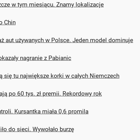
cze w tym miesiącu. Znamy lokalizacje
o Chin
 aut używanych w Polsce. Jeden model dominuje
okazały nagranie z Pabianic
ą się tu największe korki w całych Niemczech
ją po 60 tys. zł premii. Rekordowy rok
troli. Kursantka miała 0,6 promila
iło do sieci. Wywołało burzę