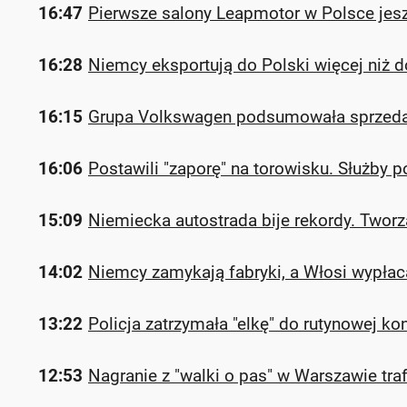
16:47
Pierwsze salony Leapmotor w Polsce jesz
16:28
Niemcy eksportują do Polski więcej niż d
16:15
Grupa Volkswagen podsumowała sprzedaż
16:06
Postawili "zaporę" na torowisku. Służby p
15:09
Niemiecka autostrada bije rekordy. Tworz
14:02
Niemcy zamykają fabryki, a Włosi wypłaca
13:22
Policja zatrzymała "elkę" do rutynowej kon
12:53
Nagranie z "walki o pas" w Warszawie traf