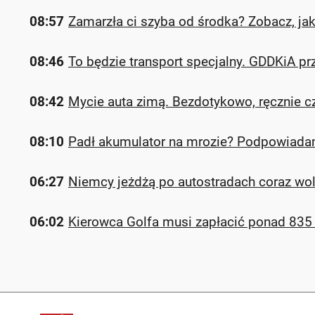
08:57
Zamarzła ci szyba od środka? Zobacz, j
08:46
To będzie transport specjalny. GDDKiA p
08:42
Mycie auta zimą. Bezdotykowo, ręcznie c
08:10
Padł akumulator na mrozie? Podpowiadamy,
06:27
Niemcy jeżdżą po autostradach coraz wo
06:02
Kierowca Golfa musi zapłacić ponad 835 ty