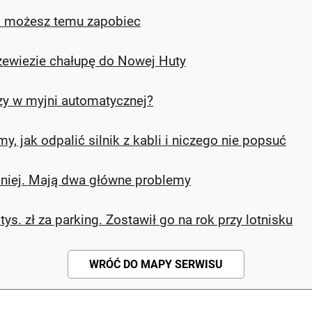
ak możesz temu zapobiec
rzewiezie chałupę do Nowej Huty
zy w myjni automatycznej?
 jak odpalić silnik z kabli i niczego nie popsuć
lniej. Mają dwa główne problemy
s. zł za parking. Zostawił go na rok przy lotnisku
WRÓĆ DO MAPY SERWISU