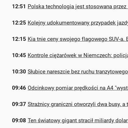
12:51
Polska technologia jest stosowana przez
12:25
Kolejny udokumentowany przypadek jazdy 
12:15
Kia tnie ceny swojego flagowego SUV-a. 
10:45
Kontrole ciężarówek w Niemczech: policja
10:30
Słubice nareszcie bez ruchu tranzytoweg
09:46
Odcinkowy pomiar prędkości na A4 "wysta
09:37
Strażnicy graniczni otworzyli dwa busy, a 
09:08
Ten światowy gigant stracił miliardy do