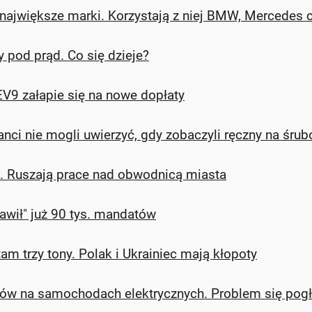
 największe marki. Korzystają z niej BMW, Mercedes
pod prąd. Co się dzieje?
EV9 załapie się na nowe dopłaty
nci nie mogli uwierzyć, gdy zobaczyli ręczny na śrub
o. Ruszają prace nad obwodnicą miasta
wił" już 90 tys. mandatów
tam trzy tony. Polak i Ukrainiec mają kłopoty
larów na samochodach elektrycznych. Problem się pog