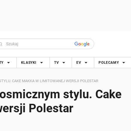
TY
KLASYKI
TV
EV
POLECAMY
TYLU. CAKE MAKKA W LIMITOWANEJ WERSJI POLESTAR
kosmicznym stylu. Cake
ersji Polestar