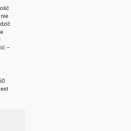
kość
 nie
ździć
ka
0
ić –
60
jest