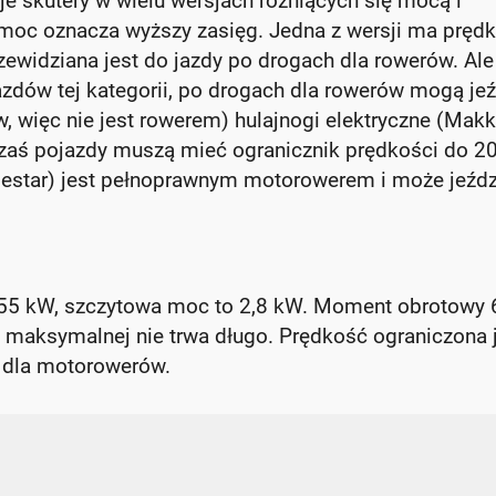
e skutery w wielu wersjach różniących się mocą i
a moc oznacza wyższy zasięg. Jedna z wersji ma pręd
widziana jest do jazdy po drogach dla rowerów. Ale
azdów tej kategorii, po drogach dla rowerów mogą je
, więc nie jest rowerem) hulajnogi elektryczne (Mak
e zaś pojazdy muszą mieć ogranicznik prędkości do 2
olestar) jest pełnoprawnym motorowerem i może jeźdz
,55 kW, szczytowa moc to 2,8 kW. Moment obrotowy 
 maksymalnej nie trwa długo. Prędkość ograniczona 
it dla motorowerów.