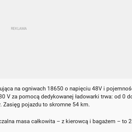
zująca na ogniwach 18650 o napięciu 48V i pojemnoś
230 V za pomocą dedykowanej ładowarki trwa: od 0 d
zy. Zasięg pojazdu to skromne 54 km.
czalna masa całkowita – z kierowcą i bagażem – to 