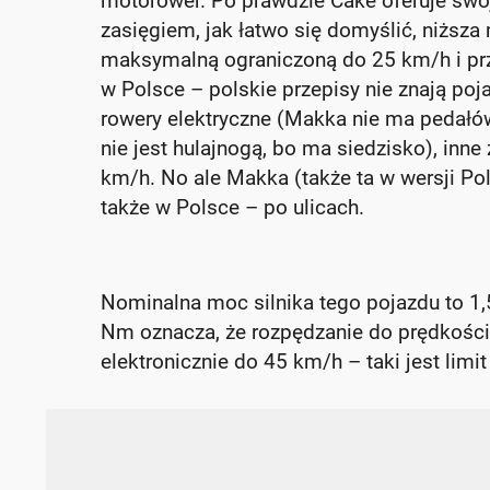
motorower. Po prawdzie Cake oferuje swoj
zasięgiem, jak łatwo się domyślić, niższ
maksymalną ograniczoną do 25 km/h i prze
w Polsce – polskie przepisy nie znają poj
rowery elektryczne (Makka nie ma pedałów
nie jest hulajnogą, bo ma siedzisko), inn
km/h. No ale Makka (także ta w wersji P
także w Polsce – po ulicach.
Nominalna moc silnika tego pojazdu to 1
Nm oznacza, że rozpędzanie do prędkości
elektronicznie do 45 km/h – taki jest lim