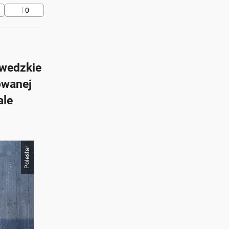
0
zwedzkie
owanej
ale
Polestar