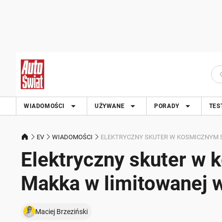
WIADOMOŚCI
UŻYWANE
PORADY
TES
EV
WIADOMOŚCI
ELEKTRYCZNY SKUTER W KOSMICZNYM S
Elektryczny skuter w 
Makka w limitowanej w
Maciej Brzeziński