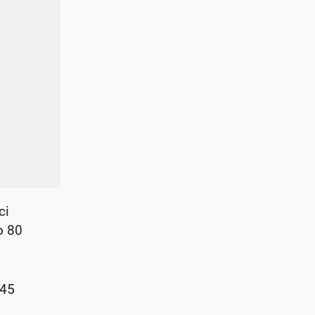
ci
o 80
245