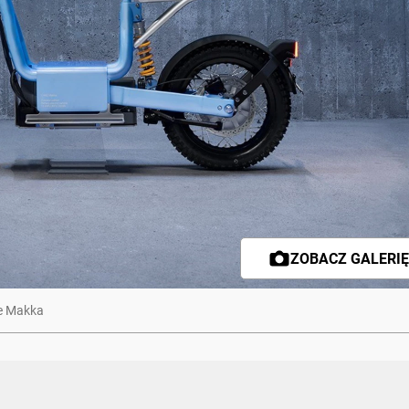
ZOBACZ GALERIĘ 
ke Makka