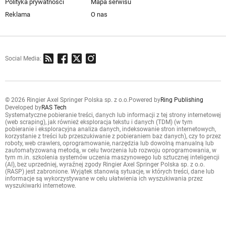
Polityka prywatności
Mapa serwisu
Reklama
O nas
Social Media:
© 2026 Ringier Axel Springer Polska sp. z o.o.
Powered by
Ring Publishing
Developed by
RAS Tech
Systematyczne pobieranie treści, danych lub informacji z tej strony internetowej
(web scraping), jak również eksploracja tekstu i danych (TDM) (w tym
pobieranie i eksploracyjna analiza danych, indeksowanie stron internetowych,
korzystanie z treści lub przeszukiwanie z pobieraniem baz danych), czy to przez
roboty, web crawlers, oprogramowanie, narzędzia lub dowolną manualną lub
zautomatyzowaną metodą, w celu tworzenia lub rozwoju oprogramowania, w
tym m.in. szkolenia systemów uczenia maszynowego lub sztucznej inteligencji
(AI), bez uprzedniej, wyraźnej zgody Ringier Axel Springer Polska sp. z o.o.
(RASP) jest zabronione. Wyjątek stanowią sytuacje, w których treści, dane lub
informacje są wykorzystywane w celu ułatwienia ich wyszukiwania przez
wyszukiwarki internetowe.