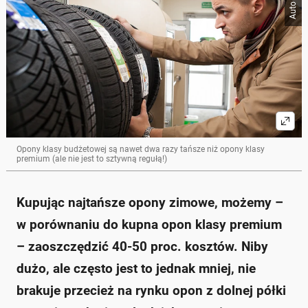
Opony klasy budżetowej są nawet dwa razy tańsze niż opony klasy
premium (ale nie jest to sztywną regułą!)
Kupując najtańsze opony zimowe, możemy –
w porównaniu do kupna opon klasy premium
– zaoszczędzić 40-50 proc. kosztów. Niby
dużo, ale często jest to jednak mniej, nie
brakuje przecież na rynku opon z dolnej półki