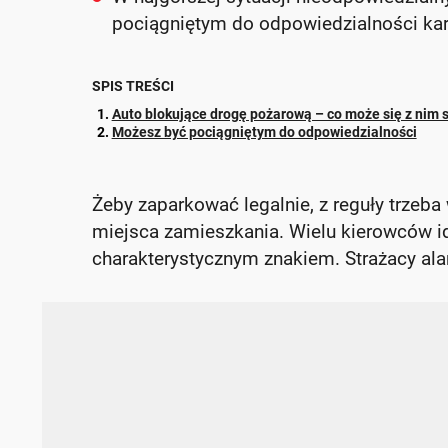
pociągniętym do odpowiedzialności kar
SPIS TREŚCI
Auto blokujące drogę pożarową – co może się z nim 
Możesz być pociągniętym do odpowiedzialności
Żeby zaparkować legalnie, z reguły trzeba
miejsca zamieszkania. Wielu kierowców id
charakterystycznym znakiem. Strażacy ala