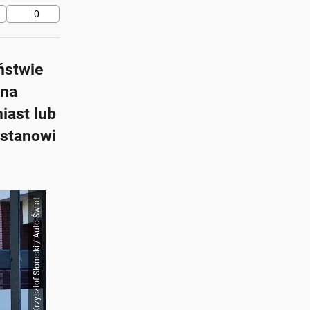
0
ństwie
żna
iast lub
 stanowi
Krzysztof Słomski / Auto Świat