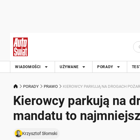
WIADOMOŚCI
UŻYWANE
PORADY
TES
PORADY
PRAWO
KIEROWCY PARKUJĄ NA DROGACH POŻA
Kierowcy parkują na 
mandatu to najmniejs
Krzysztof Słomski