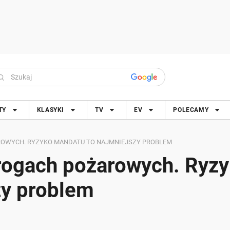
TY
KLASYKI
TV
EV
POLECAMY
ROWYCH. RYZYKO MANDATU TO NAJMNIEJSZY PROBLEM
drogach pożarowych. Ryz
zy problem