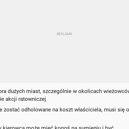
ra dużych miast, szczególnie w okolicach wieżowców
e akcji ratowniczej
zostać odholowane na koszt właściciela, musi się 
ny kierowca może mieć kogoś na sumieniu i być