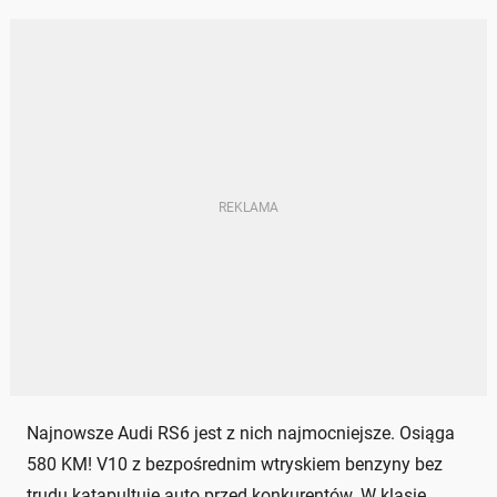
Najnowsze Audi RS6 jest z nich najmocniejsze. Osiąga
580 KM! V10 z bezpośrednim wtryskiem benzyny bez
trudu katapultuje auto przed konkurentów. W klasie