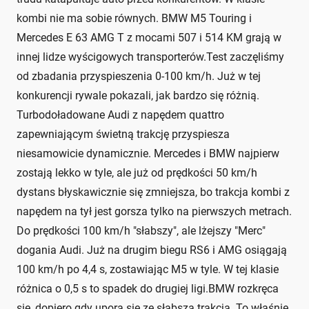
kombi nie ma sobie równych. BMW M5 Touring i
Mercedes E 63 AMG T z mocami 507 i 514 KM grają w
innej lidze wyścigowych transporterów.Test zaczęliśmy
od zbadania przyspieszenia 0-100 km/h. Już w tej
konkurencji rywale pokazali, jak bardzo się różnią.
Turbodoładowane Audi z napędem quattro
zapewniającym świetną trakcję przyspiesza
niesamowicie dynamicznie. Mercedes i BMW najpierw
zostają lekko w tyle, ale już od prędkości 50 km/h
dystans błyskawicznie się zmniejsza, bo trakcja kombi z
napędem na tył jest gorsza tylko na pierwszych metrach.
Do prędkości 100 km/h "słabszy", ale lżejszy "Merc"
dogania Audi. Już na drugim biegu RS6 i AMG osiągają
100 km/h po 4,4 s, zostawiając M5 w tyle. W tej klasie
różnica o 0,5 s to spadek do drugiej ligi.BMW rozkręca
się, dopiero gdy upora się ze słabszą trakcją. To właśnie