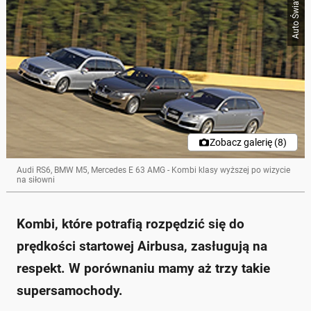
Auto Świat
Zobacz galerię (8)
Audi RS6, BMW M5, Mercedes E 63 AMG - Kombi klasy wyższej po wizycie
na siłowni
Kombi, które potrafią rozpędzić się do
prędkości startowej Airbusa, zasługują na
respekt. W porównaniu mamy aż trzy takie
supersamochody.