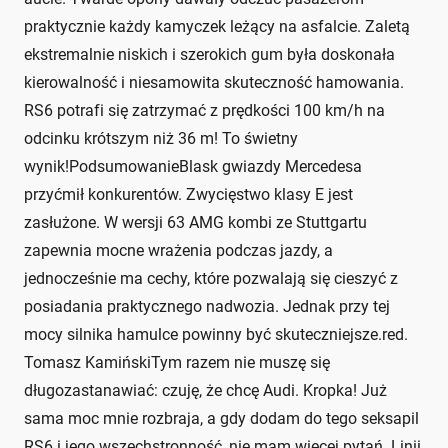
praktycznie każdy kamyczek leżący na asfalcie. Zaletą
ekstremalnie niskich i szerokich gum była doskonała
kierowalność i niesamowita skuteczność hamowania.
RS6 potrafi się zatrzymać z prędkości 100 km/h na
odcinku krótszym niż 36 m! To świetny
wynik!PodsumowanieBlask gwiazdy Mercedesa
przyćmił konkurentów. Zwycięstwo klasy E jest
zasłużone. W wersji 63 AMG kombi ze Stuttgartu
zapewnia mocne wrażenia podczas jazdy, a
jednocześnie ma cechy, które pozwalają się cieszyć z
posiadania praktycznego nadwozia. Jednak przy tej
mocy silnika hamulce powinny być skuteczniejsze.red.
Tomasz KamińskiTym razem nie muszę się
długozastanawiać: czuję, że chcę Audi. Kropka! Już
sama moc mnie rozbraja, a gdy dodam do tego seksapil
RS6 i jego wszechstronność, nie mam więcej pytań. Linii