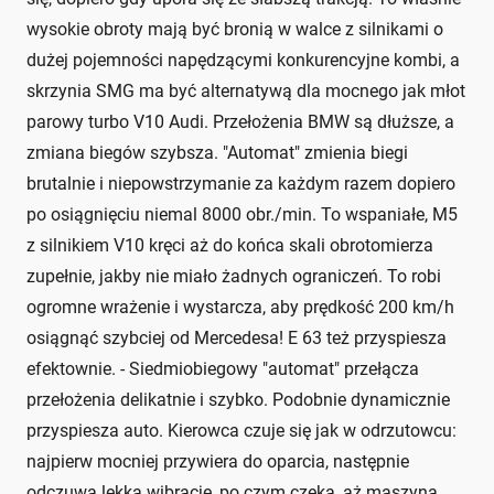
wysokie obroty mają być bronią w walce z silnikami o
dużej pojemności napędzącymi konkurencyjne kombi, a
skrzynia SMG ma być alternatywą dla mocnego jak młot
parowy turbo V10 Audi. Przełożenia BMW są dłuższe, a
zmiana biegów szybsza. "Automat" zmienia biegi
brutalnie i niepowstrzymanie za każdym razem dopiero
po osiągnięciu niemal 8000 obr./min. To wspaniałe, M5
z silnikiem V10 kręci aż do końca skali obrotomierza
zupełnie, jakby nie miało żadnych ograniczeń. To robi
ogromne wrażenie i wystarcza, aby prędkość 200 km/h
osiągnąć szybciej od Mercedesa! E 63 też przyspiesza
efektownie. - Siedmiobiegowy "automat" przełącza
przełożenia delikatnie i szybko. Podobnie dynamicznie
przyspiesza auto. Kierowca czuje się jak w odrzutowcu:
najpierw mocniej przywiera do oparcia, następnie
odczuwa lekką wibrację, po czym czeka, aż maszyna