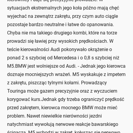
sytuacjach ekstremalnych jego koła późno mają chęć
wyjechać na zewnątrz zakrętu, przy czym auto ciągle
pozostaje bardzo neutralne i łatwe do opanowania.
Chyba nie ma takiego drugiego kombi, które na torze
prowadzi się ławiej przy wysokich prędkościach. W
teście kierowalności Audi pokonywało okrążenie o
ponad 2 s szybciej od Mercedesa i o 0,8 s szybciej niż
M5.BMW jest wolniejsze od Audi. - Jednak jego kierowca
doznaje mocniejszych wrażeń. M5 wyskakuje z impetem
z zakrętu, piszcząc tylnymi kołami. Prowadzący
Touringa może gazem precyzyjnie oraz z wyczuciem
korygować kurs.Jednak gdy trzeba ograniczyć prędkość
przed zakrętem, kierowca mocnego BMW może mieć
problem. Nawet niewielkie nierówności jezdni
natychmiast wywołują nerwowe reakcje bawarskiego
ścigacza. M5 wchodzi w zakręt, kołysząc się nerwowo.