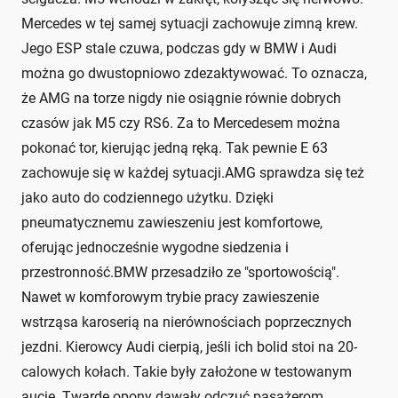
Mercedes w tej samej sytuacji zachowuje zimną krew.
Jego ESP stale czuwa, podczas gdy w BMW i Audi
można go dwustopniowo zdezaktywować. To oznacza,
że AMG na torze nigdy nie osiągnie równie dobrych
czasów jak M5 czy RS6. Za to Mercedesem można
pokonać tor, kierując jedną ręką. Tak pewnie E 63
zachowuje się w każdej sytuacji.AMG sprawdza się też
jako auto do codziennego użytku. Dzięki
pneumatycznemu zawieszeniu jest komfortowe,
oferując jednocześnie wygodne siedzenia i
przestronność.BMW przesadziło ze "sportowością".
Nawet w komforowym trybie pracy zawieszenie
wstrząsa karoserią na nierównościach poprzecznych
jezdni. Kierowcy Audi cierpią, jeśli ich bolid stoi na 20-
calowych kołach. Takie były założone w testowanym
aucie. Twarde opony dawały odczuć pasażerom