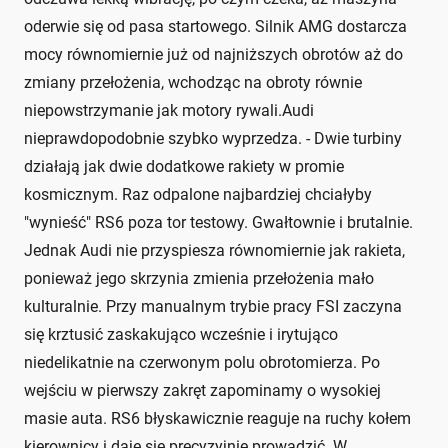
oderwie się od pasa startowego. Silnik AMG dostarcza
mocy równomiernie już od najniższych obrotów aż do
zmiany przełożenia, wchodząc na obroty równie
niepowstrzymanie jak motory rywali.Audi
nieprawdopodobnie szybko wyprzedza. - Dwie turbiny
działają jak dwie dodatkowe rakiety w promie
kosmicznym. Raz odpalone najbardziej chciałyby
"wynieść" RS6 poza tor testowy. Gwałtownie i brutalnie.
Jednak Audi nie przyspiesza równomiernie jak rakieta,
ponieważ jego skrzynia zmienia przełożenia mało
kulturalnie. Przy manualnym trybie pracy FSI zaczyna
się krztusić zaskakująco wcześnie i irytująco
niedelikatnie na czerwonym polu obrotomierza. Po
wejściu w pierwszy zakręt zapominamy o wysokiej
masie auta. RS6 błyskawicznie reaguje na ruchy kołem
kierownicy i daje się precyzyjnie prowadzić. W