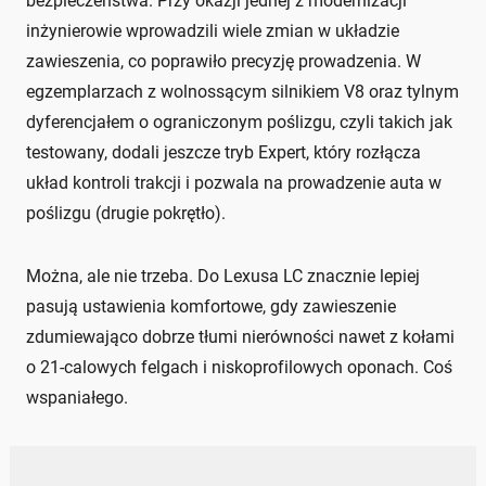
bezpieczeństwa. Przy okazji jednej z modernizacji
inżynierowie wprowadzili wiele zmian w układzie
zawieszenia, co poprawiło precyzję prowadzenia. W
egzemplarzach z wolnossącym silnikiem V8 oraz tylnym
dyferencjałem o ograniczonym poślizgu, czyli takich jak
testowany, dodali jeszcze tryb Expert, który rozłącza
układ kontroli trakcji i pozwala na prowadzenie auta w
poślizgu (drugie pokrętło).
Można, ale nie trzeba. Do Lexusa LC znacznie lepiej
pasują ustawienia komfortowe, gdy zawieszenie
zdumiewająco dobrze tłumi nierówności nawet z kołami
o 21-calowych felgach i niskoprofilowych oponach. Coś
wspaniałego.