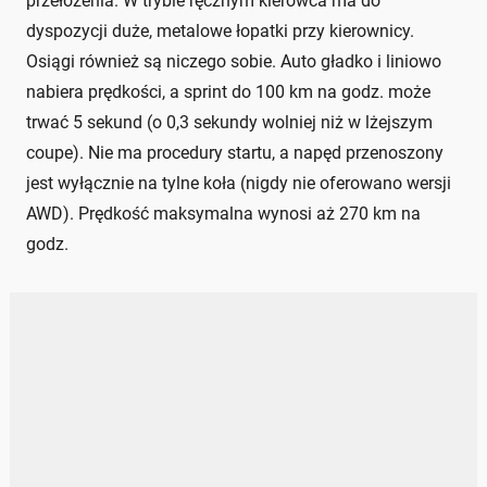
przełożenia. W trybie ręcznym kierowca ma do
dyspozycji duże, metalowe łopatki przy kierownicy.
Osiągi również są niczego sobie. Auto gładko i liniowo
nabiera prędkości, a sprint do 100 km na godz. może
trwać 5 sekund (o 0,3 sekundy wolniej niż w lżejszym
coupe). Nie ma procedury startu, a napęd przenoszony
jest wyłącznie na tylne koła (nigdy nie oferowano wersji
AWD). Prędkość maksymalna wynosi aż 270 km na
godz.