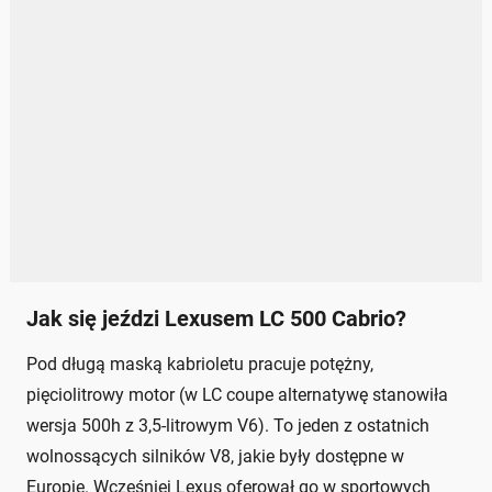
Jak się jeździ Lexusem LC 500 Cabrio?
Pod długą maską kabrioletu pracuje potężny,
pięciolitrowy motor (w LC coupe alternatywę stanowiła
wersja 500h z 3,5-litrowym V6). To jeden z ostatnich
wolnossących silników V8, jakie były dostępne w
Europie. Wcześniej Lexus oferował go w sportowych