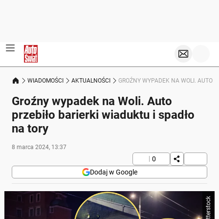
WIADOMOŚCI
AKTUALNOŚCI
GROŹNY WYPADEK NA WOLI. AUTO PR
Groźny wypadek na Woli. Auto
przebiło barierki wiaduktu i spadło
na tory
8 marca 2024, 13:37
0
Dodaj w Google