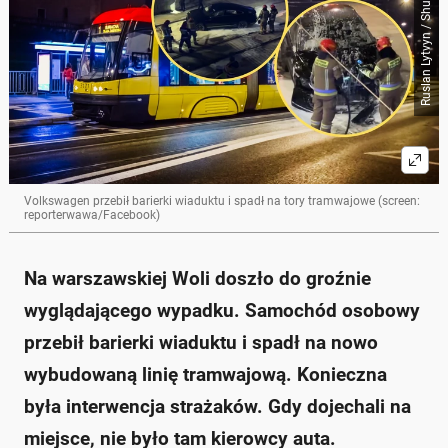
Ruslan Lytvyn / Shutterstock
Volkswagen przebił barierki wiaduktu i spadł na tory tramwajowe (screen:
reporterwawa/Facebook)
Na warszawskiej Woli doszło do groźnie
wyglądającego wypadku. Samochód osobowy
przebił barierki wiaduktu i spadł na nowo
wybudowaną linię tramwajową. Konieczna
była interwencja strażaków. Gdy dojechali na
miejsce, nie było tam kierowcy auta.