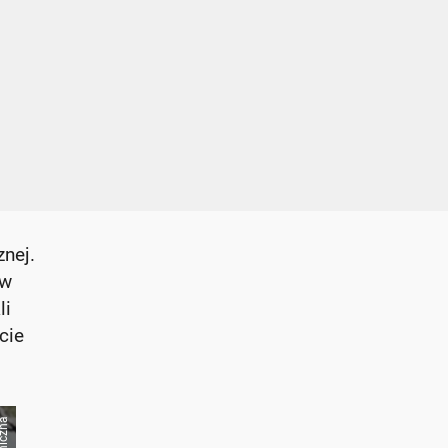
znej.
 w
li
cie