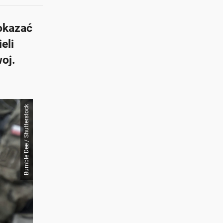
okazać
eli
oj.
Bumble Dee / Shutterstock