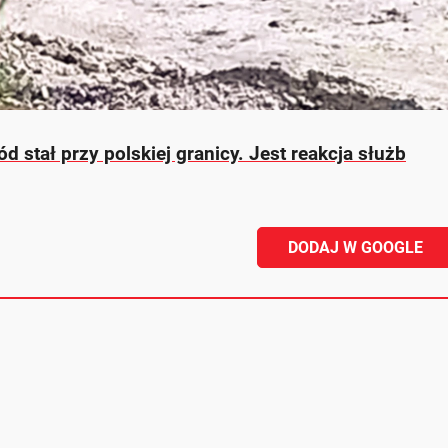
stał przy polskiej granicy. Jest reakcja służb
DODAJ W GOOGLE