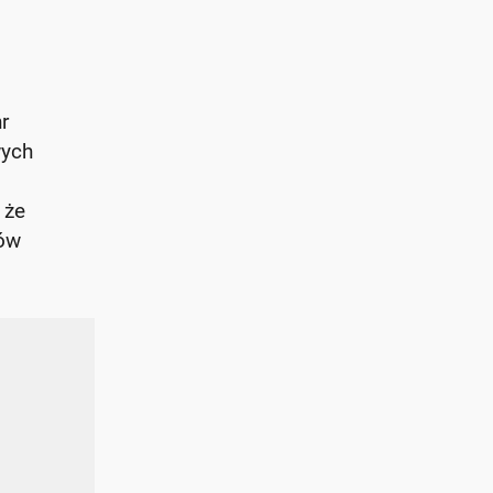
r
wych
 że
nów