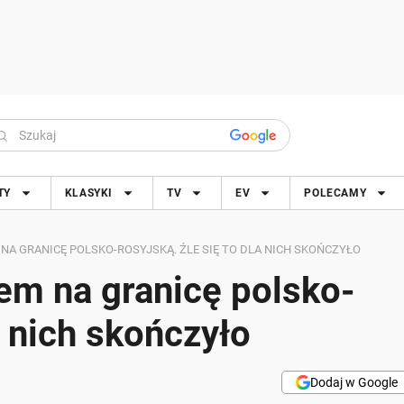
TY
KLASYKI
TV
EV
POLECAMY
A GRANICĘ POLSKO-ROSYJSKĄ. ŹLE SIĘ TO DLA NICH SKOŃCZYŁO
em na granicę polsko-
a nich skończyło
Dodaj w Google