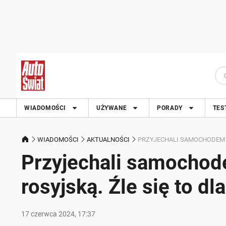
WIADOMOŚCI
UŻYWANE
PORADY
TES
WIADOMOŚCI
AKTUALNOŚCI
PRZYJECHALI SAMOCHODEM N
Przyjechali samochod
rosyjską. Źle się to dl
17 czerwca 2024, 17:37