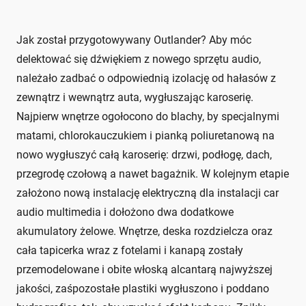
Jak został przygotowywany Outlander? Aby móc
delektować się dźwiękiem z nowego sprzętu audio,
należało zadbać o odpowiednią izolację od hałasów z
zewnątrz i wewnątrz auta, wygłuszając karoserię.
Najpierw wnętrze ogołocono do blachy, by specjalnymi
matami, chlorokauczukiem i pianką poliuretanową na
nowo wygłuszyć całą karoserię: drzwi, podłogę, dach,
przegrodę czołową a nawet bagażnik. W kolejnym etapie
założono nową instalację elektryczną dla instalacji car
audio multimedia i dołożono dwa dodatkowe
akumulatory żelowe. Wnętrze, deska rozdzielcza oraz
cała tapicerka wraz z fotelami i kanapą zostały
przemodelowane i obite włoską alcantarą najwyższej
jakości, zaśpozostałe plastiki wygłuszono i poddano