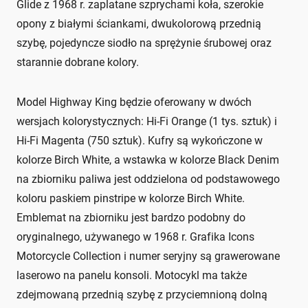
Glide z 1968 r. zaplatane szprychami koła, szerokie
opony z białymi ściankami, dwukolorową przednią
szybę, pojedyncze siodło na sprężynie śrubowej oraz
starannie dobrane kolory.
Model Highway King będzie oferowany w dwóch
wersjach kolorystycznych: Hi-Fi Orange (1 tys. sztuk) i
Hi-Fi Magenta (750 sztuk). Kufry są wykończone w
kolorze Birch White, a wstawka w kolorze Black Denim
na zbiorniku paliwa jest oddzielona od podstawowego
koloru paskiem pinstripe w kolorze Birch White.
Emblemat na zbiorniku jest bardzo podobny do
oryginalnego, używanego w 1968 r. Grafika Icons
Motorcycle Collection i numer seryjny są grawerowane
laserowo na panelu konsoli. Motocykl ma także
zdejmowaną przednią szybę z przyciemnioną dolną