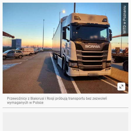
WITD w Poznaniu
Przewoźnicy z Białorusi i Rosji próbują transportu bez zezwoleń
wymaganych w Polsce