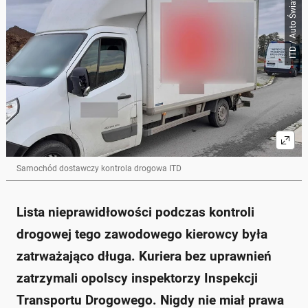
ITD / Auto Świat
Skrót przygotowany przez Onet Czat z AI, może zawierać błędy.
Zatrzymano 21-letniego kuriera, który prowadził
busa bez prawa jazdy.
Mężczyzna był poszukiwany przez policję.
Pojazd nie miał ważnych badań technicznych i
wykazał wiele usterek.
Waga busa wyniosła 4,2 tony, przekraczając
dopuszczalną normę 3,5 tony.
Kurier otrzymał mandaty karne i został zatrzymany
przez policję.
Zapytaj o więcej Onet Czat z AI
Samochód dostawczy kontrola drogowa ITD
Lista nieprawidłowości podczas kontroli
drogowej tego zawodowego kierowcy była
zatrważająco długa. Kuriera bez uprawnień
zatrzymali opolscy inspektorzy Inspekcji
Transportu Drogowego. Nigdy nie miał prawa