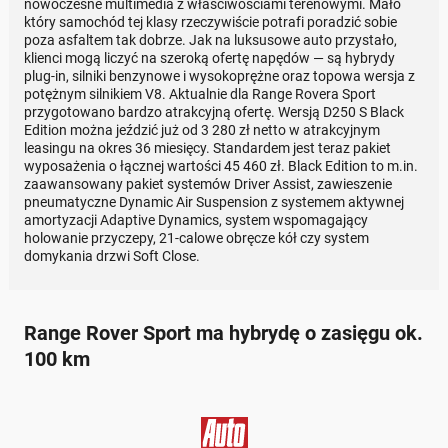
nowoczesne multimedia z właściwościami terenowymi. Mało
który samochód tej klasy rzeczywiście potrafi poradzić sobie
poza asfaltem tak dobrze. Jak na luksusowe auto przystało,
klienci mogą liczyć na szeroką ofertę napędów — są hybrydy
plug-in, silniki benzynowe i wysokoprężne oraz topowa wersja z
potężnym silnikiem V8. Aktualnie dla Range Rovera Sport
przygotowano bardzo atrakcyjną ofertę. Wersją D250 S Black
Edition można jeździć już od 3 280 zł netto w atrakcyjnym
leasingu na okres 36 miesięcy. Standardem jest teraz pakiet
wyposażenia o łącznej wartości 45 460 zł. Black Edition to m.in.
zaawansowany pakiet systemów Driver Assist, zawieszenie
pneumatyczne Dynamic Air Suspension z systemem aktywnej
amortyzacji Adaptive Dynamics, system wspomagający
holowanie przyczepy, 21-calowe obręcze kół czy system
domykania drzwi Soft Close.
Range Rover Sport ma hybrydę o zasięgu ok.
100 km