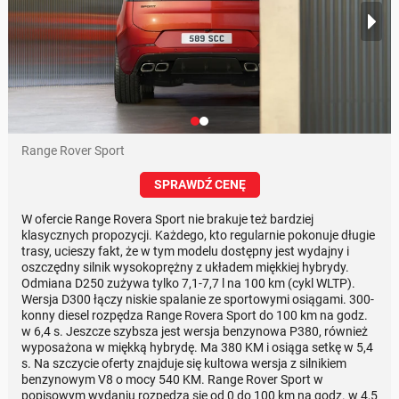
Range Rover Sport
SPRAWDŹ CENĘ
W ofercie Range Rovera Sport nie brakuje też bardziej
klasycznych propozycji. Każdego, kto regularnie pokonuje długie
trasy, ucieszy fakt, że w tym modelu dostępny jest wydajny i
oszczędny silnik wysokoprężny z układem miękkiej hybrydy.
Odmiana D250 zużywa tylko 7,1-7,7 l na 100 km (cykl WLTP).
Wersja D300 łączy niskie spalanie ze sportowymi osiągami. 300-
konny diesel rozpędza Range Rovera Sport do 100 km na godz.
w 6,4 s. Jeszcze szybsza jest wersja benzynowa P380, również
wyposażona w miękką hybrydę. Ma 380 KM i osiąga setkę w 5,4
s. Na szczycie oferty znajduje się kultowa wersja z silnikiem
benzynowym V8 o mocy 540 KM. Range Rover Sport w
popisowym wydaniu rozpędza się od 0 do 100 km na godz. w 4,5