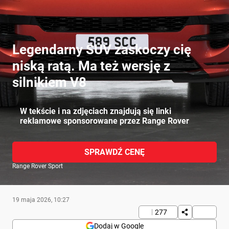
Legendarny SUV zaskoczy cię
niską ratą. Ma też wersję z
silnikiem V8
W tekście i na zdjęciach znajdują się linki
reklamowe sponsorowane przez Range Rover
SPRAWDŹ CENĘ
Range Rover Sport
19 maja 2026, 10:27
277
Dodaj w Google