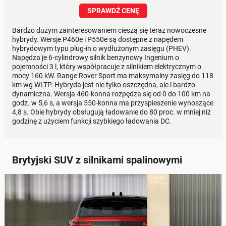
SPRAWDŹ CENĘ
Bardzo dużym zainteresowaniem cieszą się teraz nowoczesne
hybrydy. Wersje P460e i P550e są dostępne z napędem
hybrydowym typu plug-in o wydłużonym zasięgu (PHEV).
Napędza je 6-cylindrowy silnik benzynowy Ingenium o
pojemności 3 l, który współpracuje z silnikiem elektrycznym o
mocy 160 kW. Range Rover Sport ma maksymalny zasięg do 118
km wg WLTP. Hybryda jest nie tylko oszczędna, ale i bardzo
dynamiczna. Wersja 460-konna rozpędza się od 0 do 100 km na
godz. w 5,6 s, a wersja 550-konna ma przyspieszenie wynoszące
4,8 s. Obie hybrydy obsługują ładowanie do 80 proc. w mniej niż
godzinę z użyciem funkcji szybkiego ładowania DC.
Brytyjski SUV z silnikami spalinowymi