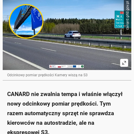
Poniżej streszczenie artykułu:
canard.gitd.gov.pl
Skrót przygotowany przez Onet Czat z AI, może zawierać błędy.
CANARD uruchomił nowy odcinkowy pomiar
prędkości na drodze ekspresowej S3, między węzłem
Parłówko a węzłem Brzozowo.
System zaczął działać 4 maja 2026 r., a jego długość
wynosi 4,1 km.
Dopuszczalna prędkość to 120 km/h dla
samochodów osobowych i 80 km/h dla ciężarówek.
Odcinkowy pomiar prędkości oblicza średnią
prędkość pojazdów w oparciu o czas przejazdu
między dwoma punktami pomiarowymi.
Mandaty za przekroczenie prędkości są dotkliwe, z
Odcinkowy pomiar prędkości Kamery wiszą na S3
najwyższymi karami sięgającymi 2500 zł za
przekroczenie o ponad 70 km/h.
Zapytaj o więcej Onet Czat z AI
CANARD nie zwalnia tempa i właśnie włączył
nowy odcinkowy pomiar prędkości. Tym
razem automatyczny sprzęt nie sprawdza
kierowców na autostradzie, ale na
ekspresowej S3.