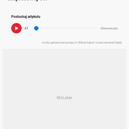
Posłuchaj artykułu
x1
Audio generowane przez AI (ElevenLabs) i może zawierać błędy