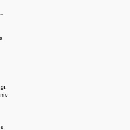
 –
i
a
gi.
nie
ia