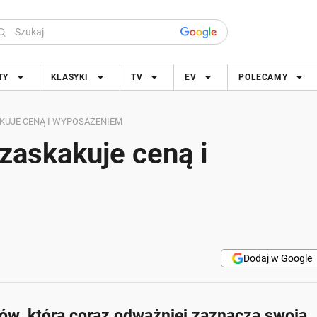
TY
KLASYKI
TV
EV
POLECAMY
KUJE CENĄ I WYPOSAŻENIEM
askakuje ceną i
Dodaj w Google
, która coraz odważniej zaznacza swoją