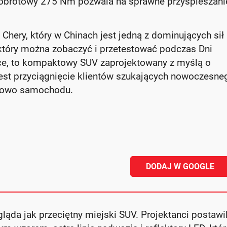
obrotowy 275 Nm pozwala na sprawne przyspieszani
hery, który w Chinach jest jedną z dominujących sił
który można zobaczyć i przetestować podczas Dni
ce, to kompaktowy SUV zaprojektowany z myślą o
st przyciągnięcie klientów szukających nowoczesne
nowo samochodu.
DODAJ W GOOGLE
ąda jak przeciętny miejski SUV. Projektanci postawil