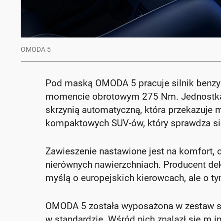
OMODA 5
Pod maską OMODA 5 pracuje silnik benz
momencie obrotowym 275 Nm. Jednostka
skrzynią automatyczną, która przekazuje m
kompaktowych SUV-ów, który sprawdza się 
Zawieszenie nastawione jest na komfort,
nierównych nawierzchniach. Producent dekl
myślą o europejskich kierowcach, ale o ty
OMODA 5 została wyposażona w zestaw sy
w standardzie. Wśród nich znalazł się m.