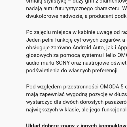
śmiałą stylistykę – duży grill z diamentow
nadają autu futurystycznego charakteru. W
dwukolorowe nadwozie, a producent podkre
Po zajęciu miejsca w kabinie uwagę od raz
Jeden pełni funkcję cyfrowych zegarów, a
obsługuje zarówno Android Auto, jak i A
głosowych za pomocą systemu Hello OMO
audio marki SONY oraz nastrojowe oświet
podświetlenia do własnych preferencji.
Pod względem przestronności OMODA 5 c
mają zapewniać wygodną pozycję w dłuższ
wystarczyć dla dwóch dorosłych pasażerów
największych w klasie, ale jego funkcjona
Układ dobrze znany z innych kompakto