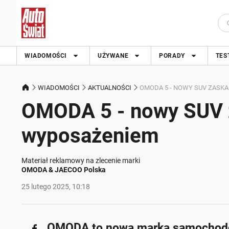
WIADOMOŚCI
UŻYWANE
PORADY
TES
WIADOMOŚCI
AKTUALNOŚCI
OMODA 5 - NOWY SUV ZASKA
OMODA 5 - nowy SUV z
wyposażeniem
Materiał reklamowy na zlecenie marki
OMODA & JAECOO Polska
25 lutego 2025, 10:18
OMODA to nowa marka samochodów