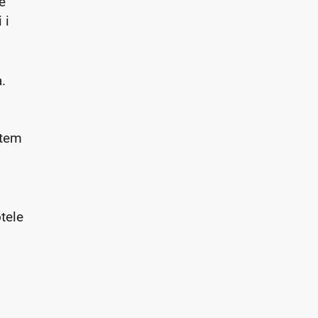
e
 i
.
stem
tele