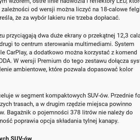
ym wzorem, ostre linie nadwozia i reflektory LED, któr
 zależności od wersji można liczyć na 18-calowe felgi
śla, że za wybór lakieru nie trzeba dopłacać.
u przyciągają dwa duże ekrany o przekątnej 12,3 cala
 drugi to centrum sterowania multimediami. System
pple CarPlay, a dodatkowo można korzystać z komend
DA. W wersji Premium do tego zestawu dołącza sy
lenie ambientowe, które pozwala dopasować kolor
eluje w segment kompaktowych SUV-ów. Przednie fo
ych trasach, a w drugim rzędzie miejsca powinno
. Bagażnik o pojemności 378 litrów nie należy do
lność poprawia opcja składania tylnej kanapy.
wych SUV-ów