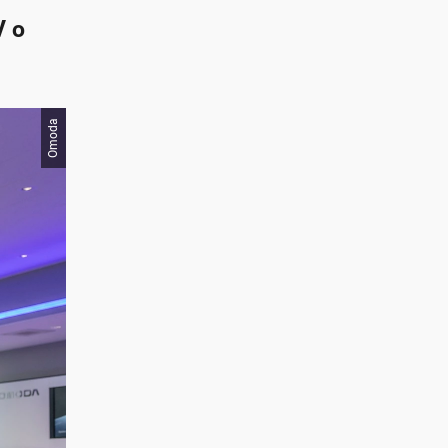
V o
Omoda