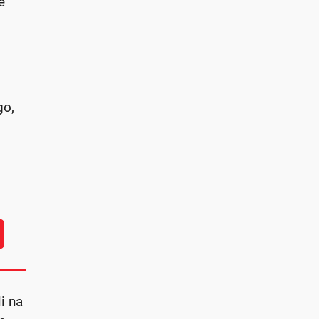
e
go,
i na