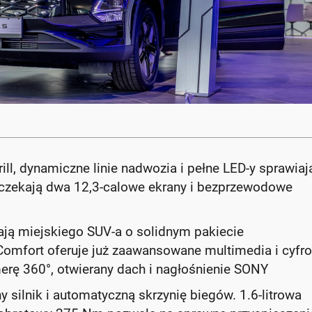
ill, dynamiczne linie nadwozia i pełne LED-y sprawiają
u czekają dwa 12,3-calowe ekrany i bezprzewodowe
ają miejskiego SUV-a o solidnym pakiecie
omfort oferuje już zaawansowane multimedia i cyfr
rę 360°, otwierany dach i nagłośnienie SONY
ilnik i automatyczną skrzynię biegów. 1.6-litrowa