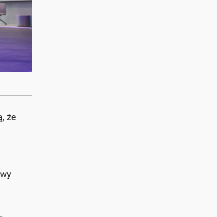
, że
owy