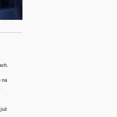
ach.
e na
z
już