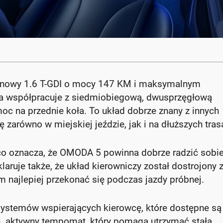
ynowy 1.6 T-GDI o mocy 147 KM i maksymalnym
 współpracuje z siedmiobiegową, dwusprzęgłową
oc na przednie koła. To układ dobrze znany z innych
zarówno w miejskiej jeździe, jak i na dłuższych tras
 co oznacza, że OMODA 5 powinna dobrze radzić sobi
aruje także, że układ kierowniczy został dostrojony 
m najlepiej przekonać się podczas jazdy próbnej.
stemów wspierających kierowcę, które dostępne są 
in. aktywny tempomat, który pomaga utrzymać stałą