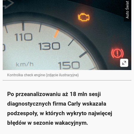
Poniżej streszczenie artykułu:
Auto Świat
Skrót przygotowany przez Onet Czat z AI, może zawierać błędy.
Najczęściej psującym się elementem samochodów w
wakacje są błędy silnika, które występują w 57,8%
analizowanych pojazdów.
Na drugim miejscu uplasowała się klimatyzacja, z
problemami w 33,7% samochodów.
Błędy systemów ostrzegawczych i zestawów
wskaźników wystąpiły w 30,7% przypadków.
W 18,5% aut pojawiły się usterki w systemie
stabilizacji toru jazdy.
Problemy z elektroniką sygnalizowane były w 17,4%
pojazdów.
Kontrolka check engine (zdjęcie ilustracyjne)
Zapytaj o więcej Onet Czat z AI
Po przeanalizowaniu aż 18 mln sesji
diagnostycznych firma Carly wskazała
podzespoły, w których wykryto najwięcej
błędów w sezonie wakacyjnym.