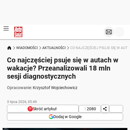
WIADOMOŚCI
AKTUALNOŚCI
CO NAJCZĘŚCIEJ PSUJE SIĘ W AUT
Co najczęściej psuje się w autach w
wakacje? Przeanalizowali 18 mln
sesji diagnostycznych
Opracowanie:
Krzysztof Wojciechowicz
3 lipca 2026, 05:49
Skróć artykuł
2080
Dodaj w Google