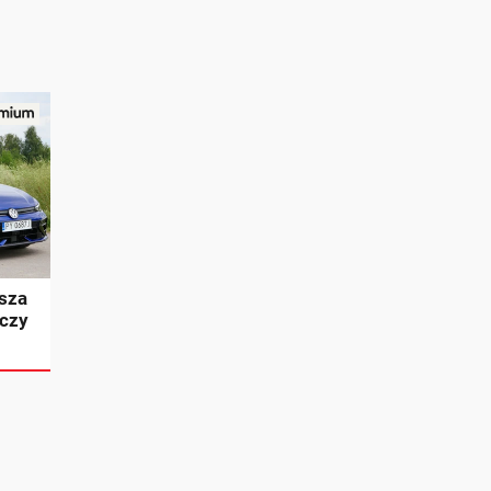
psza
 czy