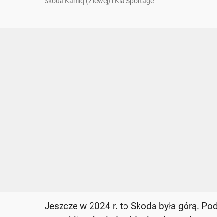
Skoda Kamiq (z lewej) i Kia Sportage
Jeszcze w 2024 r. to Skoda była górą. Po