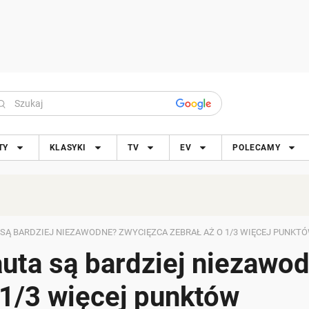
TY
KLASYKI
TV
EV
POLECAMY
A SĄ BARDZIEJ NIEZAWODNE? ZWYCIĘZCA ZEBRAŁ AŻ O 1/3 WIĘCEJ PUNKT
auta są bardziej niezawo
 1/3 więcej punktów