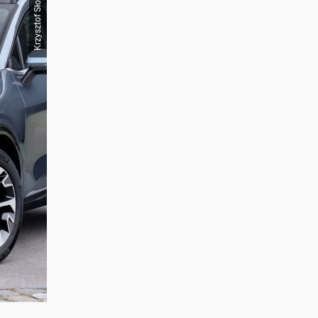
Krzysztof Słomski i Kia