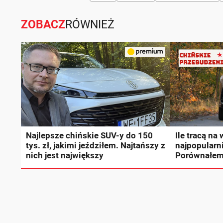
ZOBACZ
RÓWNIEŻ
Najlepsze chińskie SUV-y do 150
Ile tracą na
tys. zł, jakimi jeździłem. Najtańszy z
najpopularni
nich jest największy
Porównałem j
Mazdy