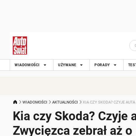
WIADOMOŚCI
UŻYWANE
PORADY
TES
WIADOMOŚCI
AKTUALNOŚCI
KIA CZY SKODA? CZYJE AUT
Kia czy Skoda? Czyje 
Zwycięzca zebrał aż o