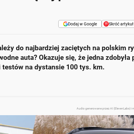
Dodaj w Google
Skróć artykuł
leży do najbardziej zaciętych na polskim r
skim rynku samochodowym, z wyraźnym zwycięzcą w niezawodnoś
awodne auta? Okazuje się, że jedna zdobyła 
azy więcej punktów w kategoriach dotyczących niezawodności ni
i testów na dystansie 100 tys. km.
unktów, a Kia tylko 23.
pszą trwałość, zdobywając 16 punktów w tej kategorii w porów
 29% w porównaniu do Kii.
Audio generowane przez AI (ElevenLabs) i 
Zapytaj o więcej Onet Cz