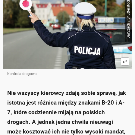
DarSzach / Shutterstock
Skrót przygotowany przez Onet Czat z AI, może zawierać błędy.
Znaki B-20 (STOP) i A-7 (ustąp pierwszeństwa) są
często mylone przez kierowców.
Znak B-20 wymaga zatrzymania się przed
skrzyżowaniem, co jest obowiązkowe.
Znak A-7 pozwala na przejazd przez skrzyżowanie,
jeśli jest to bezpieczne.
Niestosowanie się do znaku B-20 grozi mandatem w
wysokości 300 zł i 6 punktami karnymi.
Znak B-20 jest stosowany w miejscach
niebezpiecznych, gdzie widoczność jest ograniczona.
Kontrola drogowa
Zapytaj o więcej Onet Czat z AI
Nie wszyscy kierowcy zdają sobie sprawę, jak
istotna jest różnica między znakami B-20 i A-
7, które codziennie mijają na polskich
drogach. A jednak jedna chwila nieuwagi
może kosztować ich nie tylko wysoki mandat,