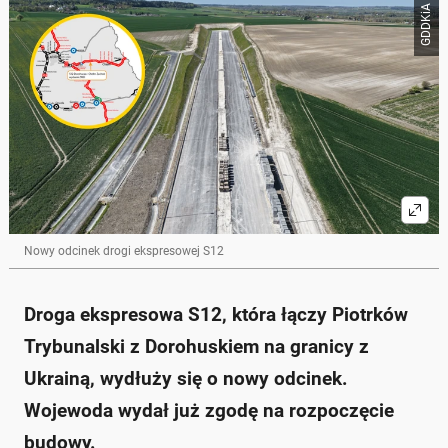
Poniżej streszczenie artykułu:
GDDKiA
Skrót przygotowany przez Onet Czat z AI, może zawierać błędy.
Budowa nowego odcinka drogi ekspresowej S12
została zatwierdzona przez wojewodę lubelskiego.
Odcinek połączy Dorohuczę z obwodnicą Chełma i
będzie miał ponad 22 kilometry długości.
Inwestycja obejmuje budowę mostu, czternastu
wiaduktów oraz przejść dla dzikich zwierząt.
Prace rozpoczną się po przekazaniu terenu
wykonawcy i mają zakończyć się w latach 2026-
2028.
Ostateczna trasa uległa zmianie ze względu na
odkrycie odpadów przemysłowych w rejonie
Nowy odcinek drogi ekspresowej S12
planowanego węzła.
Zapytaj o więcej Onet Czat z AI
Droga ekspresowa S12, która łączy Piotrków
Trybunalski z Dorohuskiem na granicy z
Ukrainą, wydłuży się o nowy odcinek.
Wojewoda wydał już zgodę na rozpoczęcie
budowy.