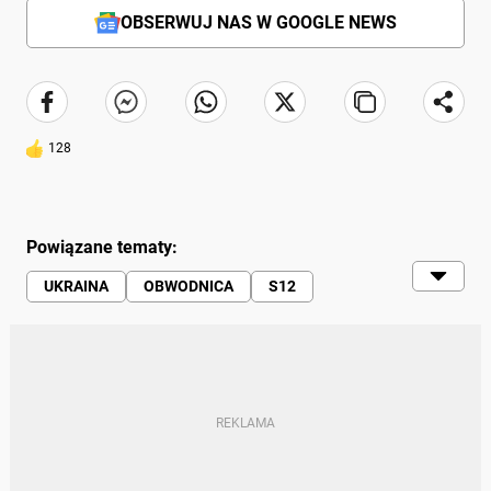
OBSERWUJ NAS W GOOGLE NEWS
128
Powiązane tematy:
UKRAINA
OBWODNICA
S12
DROGA S12
GDDKIA
GDDKIA
GENERALNA DYREKCJA DRÓG KRAJOWYCH I
AUTOSTRAD