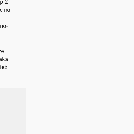
p 2
e na
no-
 w
jaką
ież