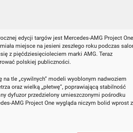
ocznej edycji targów jest Mercedes-AMG Project One
iała miejsce na jesieni zeszłego roku podczas salo
się z pięćdziesięcioleciem marki AMG. Teraz
ować polskiej publiczności.
ę na tle „cywilnych” modeli wyoblonym nadwoziem
rza oraz wielką „płetwę”, poprawiającą stabilność
mny dyfuzor przedzielony umieszczonymi pośrodku
es-AMG Project One wygląda niczym bolid wprost z