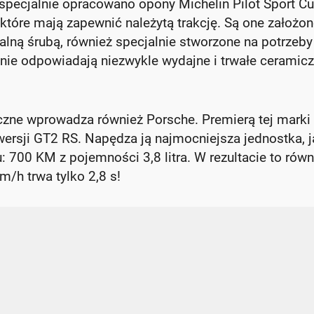
pecjalnie opracowano opony Michelin Pilot Sport Cu
 które mają zapewnić należytą trakcję. Są one założon
lną śrubą, również specjalnie stworzone na potrzeby
nie odpowiadają niezwykle wydajne i trwałe ceramicz
czne wprowadza również Porsche. Premierą tej marki
ersji GT2 RS. Napędza ją najmocniejsza jednostka, 
700 KM z pojemności 3,8 litra. W rezultacie to równ
/h trwa tylko 2,8 s!