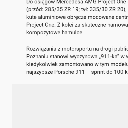
Do osiągów Mercedesa-AMG Project One s
(przód: 285/35 ZR 19; tył: 335/30 ZR 20),
kute aluminiowe obręcze mocowane centra
Project One. Z kolei za skuteczne hamowa
kompozytowe hamulce.
Rozwiązania z motorsportu na drogi publi
Poznaniu stanowi wyczynowa „911-ka” w w
kiedykolwiek zamontowano w tym modelu: 
najszybsze Porsche 911 – sprint do 100 km