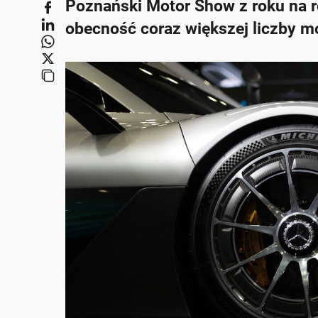
Poznański Motor Show z roku na r
obecność coraz większej liczby m