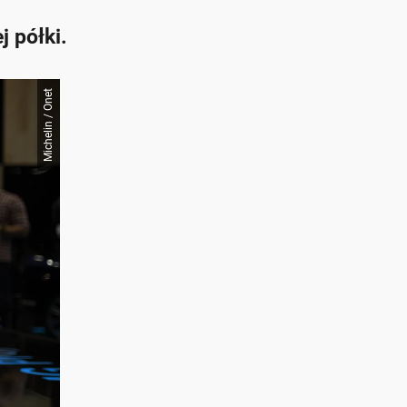
 półki.
Michelin / Onet