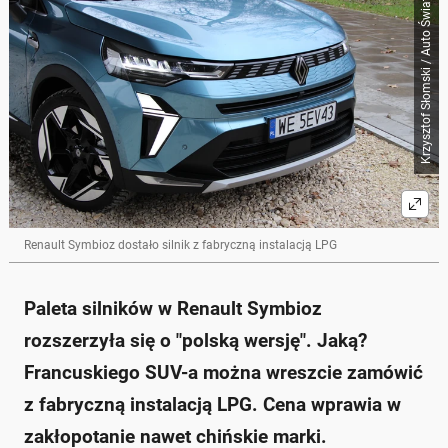
Krzysztof Słomski / Auto Świat
Skrót przygotowany przez Onet Czat z AI, może zawierać błędy.
Renault Symbioz zyskał wersję z fabryczną instalacją
LPG, wzorowaną na Dacii Duster.
Silnik 1.2 z LPG oferuje 120 KM i 200 Nm, a
przyspieszenie do 100 km/h trwa 12 s.
Cena podstawowego modelu Eco-G 120 (Evolution)
to 109 000 zł, co stawia go w korzystnej pozycji na tle
konkurencji.
Wersja Techno z dodatkami kosztuje o 7 000 zł
więcej, oferując znaczne ulepszenia wyposażenia.
Wprowadzona wersja z LPG ma szansę zwiększyć
popularność modelu w Polsce, gdzie takie auta
Renault Symbioz dostało silnik z fabryczną instalacją LPG
cieszą się dużym zainteresowaniem.
Zapytaj o więcej Onet Czat z AI
Paleta silników w Renault Symbioz
rozszerzyła się o "polską wersję". Jaką?
Francuskiego SUV-a można wreszcie zamówić
z fabryczną instalacją LPG. Cena wprawia w
zakłopotanie nawet chińskie marki.