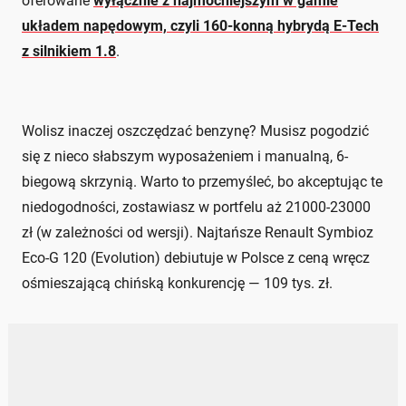
oferowane
wyłącznie z najmocniejszym w gamie
układem napędowym, czyli 160-konną hybrydą E-Tech
z silnikiem 1.8
.
Wolisz inaczej oszczędzać benzynę? Musisz pogodzić
się z nieco słabszym wyposażeniem i manualną, 6-
biegową skrzynią. Warto to przemyśleć, bo akceptując te
niedogodności, zostawiasz w portfelu aż 21000-23000
zł (w zależności od wersji). Najtańsze Renault Symbioz
Eco-G 120 (Evolution) debiutuje w Polsce z ceną wręcz
ośmieszającą chińską konkurencję — 109 tys. zł.