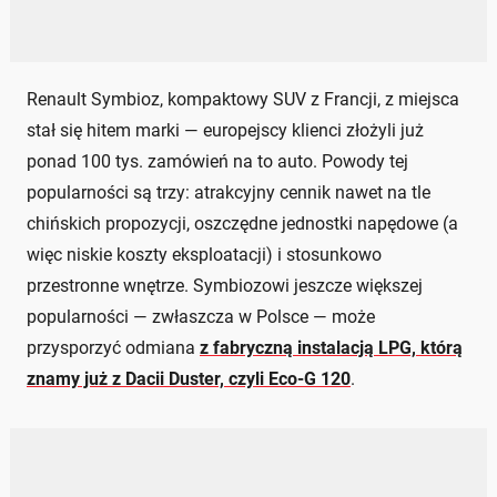
Renault Symbioz, kompaktowy SUV z Francji, z miejsca
stał się hitem marki — europejscy klienci złożyli już
ponad 100 tys. zamówień na to auto. Powody tej
popularności są trzy: atrakcyjny cennik nawet na tle
chińskich propozycji, oszczędne jednostki napędowe (a
więc niskie koszty eksploatacji) i stosunkowo
przestronne wnętrze. Symbiozowi jeszcze większej
popularności — zwłaszcza w Polsce — może
przysporzyć odmiana
z fabryczną instalacją LPG, którą
znamy już z Dacii Duster, czyli Eco-G 120
.