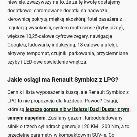
niewiele, zważywszy na to, że za tę kwotę dostajemy
dodatkowo: chromowane dodatki na nadwoziu,
kierownicę pokrytą miękką ekoskórą, fotel pasażera z
regulacją wysokości, system multi-sense (tryby jazdy),
większe 10,25-calowe cyfrowe zegary, nawigację
Google’a, ładowarkę indukcyjną, 18-calowe alufelgi,
aktywny tempomat, czujniki parkowania, przyciemniane
szyby i LED-owe oświetlenie wnętrza.
Jakie osiągi ma Renault Symbioz z LPG?
Cennik i lista wyposażenia kuszą, ale Renault Symbioz z
LPG to nie propozycja dla każdego. Powód? Osiągi,
które są
jeszcze gorsze niż w lżejszej Dacii Duster z tym
samym napędem
. Zasilany gazem, turbodoładowany
silnik o trzech cylindrach generuje 120 KM i 200 Nm, a to
przeciętne parametry w kompaktowym SUV-ie. Co