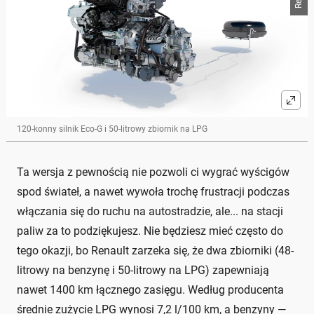
120-konny silnik Eco-G i 50-litrowy zbiornik na LPG
Ta wersja z pewnością nie pozwoli ci wygrać wyścigów
spod świateł, a nawet wywoła trochę frustracji podczas
włączania się do ruchu na autostradzie, ale... na stacji
paliw za to podziękujesz. Nie będziesz mieć często do
tego okazji, bo Renault zarzeka się, że dwa zbiorniki (48-
litrowy na benzynę i 50-litrowy na LPG) zapewniają
nawet 1400 km łącznego zasięgu. Według producenta
średnie zużycie LPG wynosi 7,2 l/100 km, a benzyny —