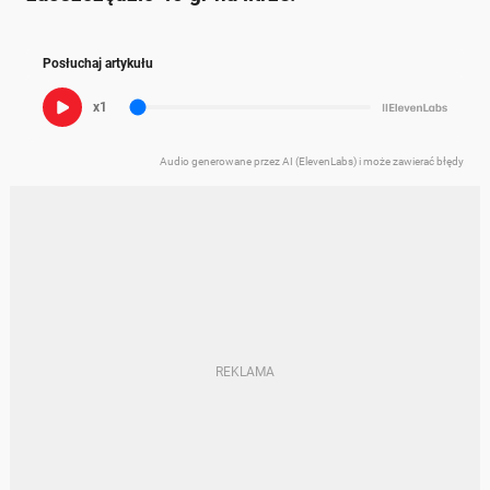
Posłuchaj artykułu
x1
Audio generowane przez AI (ElevenLabs) i może zawierać błędy