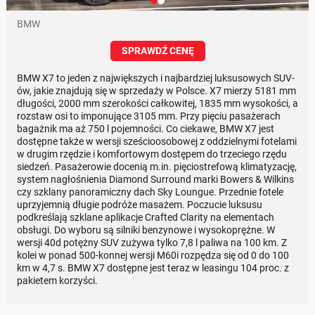
BMW
SPRAWDŹ CENĘ
BMW X7 to jeden z największych i najbardziej luksusowych SUV-
ów, jakie znajdują się w sprzedaży w Polsce. X7 mierzy 5181 mm
długości, 2000 mm szerokości całkowitej, 1835 mm wysokości, a
rozstaw osi to imponujące 3105 mm. Przy pięciu pasażerach
bagażnik ma aż 750 l pojemności. Co ciekawe, BMW X7 jest
dostępne także w wersji sześcioosobowej z oddzielnymi fotelami
w drugim rzędzie i komfortowym dostępem do trzeciego rzędu
siedzeń. Pasażerowie docenią m.in. pięciostrefową klimatyzację,
system nagłośnienia Diamond Surround marki Bowers & Wilkins
czy szklany panoramiczny dach Sky Loungue. Przednie fotele
uprzyjemnią długie podróże masażem. Poczucie luksusu
podkreślają szklane aplikacje Crafted Clarity na elementach
obsługi. Do wyboru są silniki benzynowe i wysokoprężne. W
wersji 40d potężny SUV zużywa tylko 7,8 l paliwa na 100 km. Z
kolei w ponad 500-konnej wersji M60i rozpędza się od 0 do 100
km w 4,7 s. BMW X7 dostępne jest teraz w leasingu 104 proc. z
pakietem korzyści.