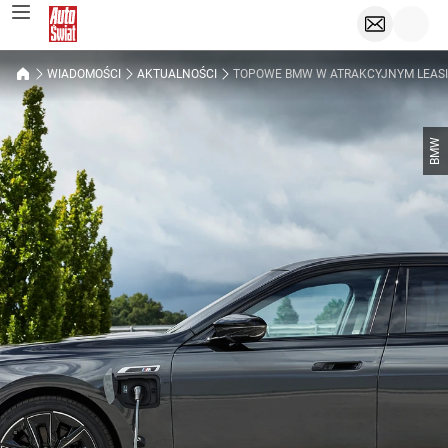
WIADOMOŚCI
AKTUALNOŚCI
TOPOWE BMW W ATRAKCYJNYM LEASIN
BMW