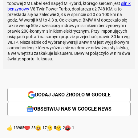
topowej XM Label Red napęd M Hybrid, którego sercem jest
silnik
benzynowy
V8 TwinPower Turbo, dostarcza aż 748 KM, a to
przekłada się na zaledwie 3,8 s w sprincie od 0 do 100 km na
godz. W wersji XM to 4,3 s. Co ciekawe, BMW XM doczekało się
także wersji 50e z sześciocylindrowym silnikiem benzynowym i
prawie 200-konnym silnikiem elektrycznym. Przy imponujących
osiągach potrafi na samym prądzie przejechać prawie 80 km wg
WLTP. Niezależnie od wybranej wersji BMW XM jest wyjątkowym
samochodem, który wyróżnia się na drodze odważną stylistyką,
a we wnętrzu zaskakuje luksusem. BMW M połączyło w nim dwa
światy: sportu i luksusu.
DODAJ JAKO ŹRÓDŁO W GOOGLE
OBSERWUJ NAS W GOOGLE NEWS
13985
38
17
5
2
1