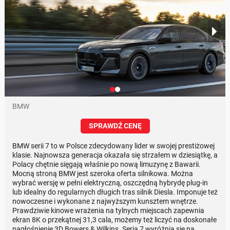
BMW
SPRAWDŹ CENĘ
BMW serii 7 to w Polsce zdecydowany lider w swojej prestiżowej
klasie. Najnowsza generacja okazała się strzałem w dziesiątkę, a
Polacy chętnie sięgają właśnie po nową limuzynę z Bawarii.
Mocną stroną BMW jest szeroka oferta silnikowa. Można
wybrać wersję w pełni elektryczną, oszczędną hybrydę plug-in
lub idealny do regularnych długich tras silnik Diesla. Imponuje też
nowoczesne i wykonane z najwyższym kunsztem wnętrze.
Prawdziwie kinowe wrażenia na tylnych miejscach zapewnia
ekran 8K o przekątnej 31,3 cala, możemy też liczyć na doskonałe
nagłośnienie 3D Bowers & Wilkins. Seria 7 wyróżnia się na