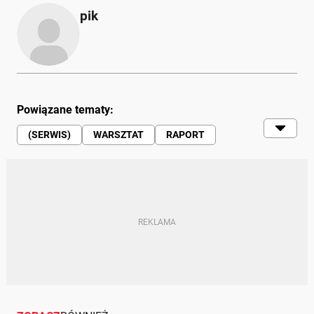
pik
Powiązane tematy:
(SERWIS)
WARSZTAT
RAPORT
SAMOCHODY | RUCH DROGOWY |
MOTORYZACJA
FIRMA
POLSKA
RYNEK