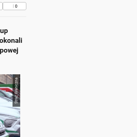
0
kup
okonali
upowej
Straż Graniczna