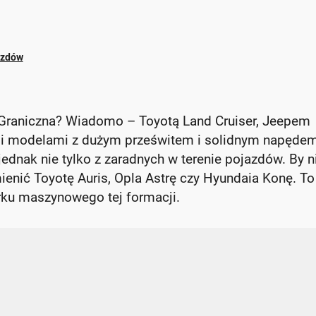
azdów
Graniczna? Wiadomo – Toyotą Land Cruiser, Jeepem
i modelami z dużym prześwitem i solidnym napęde
jednak nie tylko z zaradnych w terenie pojazdów. By n
enić Toyotę Auris, Opla Astrę czy Hyundaia Konę. To
arku maszynowego tej formacji.