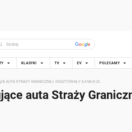
TY
KLASYKI
TV
EV
POLECAMY
CE AUTA STRAŻY GRANICZNEJ. KOSZTOWAŁY 5,4 MLN ZŁ
jące auta Straży Graniczn