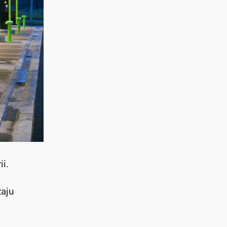
ii.
zaju