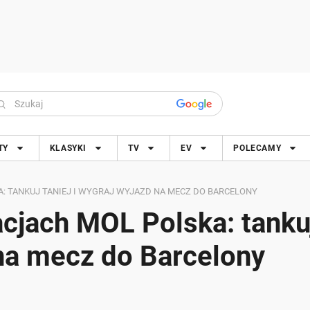
TY
KLASYKI
TV
EV
POLECAMY
: TANKUJ TANIEJ I WYGRAJ WYJAZD NA MECZ DO BARCELONY
acjach MOL Polska: tanku
 na mecz do Barcelony