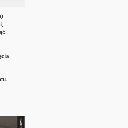
30
i,
nąć
ęcia
atu.