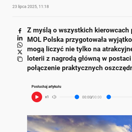
23 lipca 2025, 11:18
Poniżej streszczenie artykułu:
Z myślą o wszystkich kierowcach 
Skrót przygotowany przez Onet Czat z AI, może zawierać błędy.
Sieć stacji MOL Polska wprowadza letnią promocj
MOL Polska przygotowała wyjątkow
mecz do Barcelony.
mogą liczyć nie tylko na atrakcyjne
Rabaty na paliwo obowiązują przez cały tydzień,
loterii z nagrodą główną w postac
Uczestnicy mogą zyskać do 40 groszy rabatu na li
połączenie praktycznych oszczędn
Loteria oferuje również inne nagrody, takie jak ra
Szczegóły promocji oraz regulamin dostępne są n
Posłuchaj artykułu
x1
00:00
/
00:00