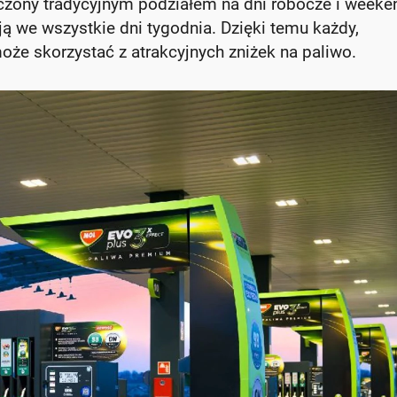
niczony tradycyjnym podziałem na dni robocze i weeke
ą we wszystkie dni tygodnia. Dzięki temu każdy,
może skorzystać z atrakcyjnych zniżek na paliwo.