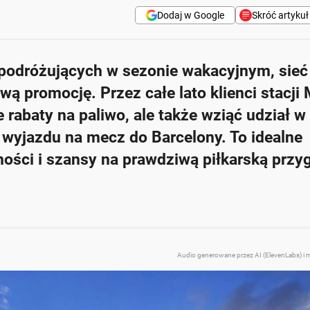
Dodaj w Google
Skróć artykuł
podróżujących w sezonie wakacyjnym, sieć 
ę z rabatami na paliwo oraz loterią z nagrodą główną - wyjazd
ą promocję. Przez całe lato klienci stacji
 rabaty na paliwo, ale także wziąć udział w 
 co odpowiada na zmieniające się potrzeby kierowców.
i wyjazdu na mecz do Barcelony. To idealne
trze paliwa, w zależności od jego rodzaju.
ości i szansy na prawdziwą piłkarską przy
baty na paliwo i zniżki gastronomiczne.
a stronie internetowej MOL.
Zapytaj o więcej Onet Cz
Audio generowane przez AI (ElevenLabs) i 