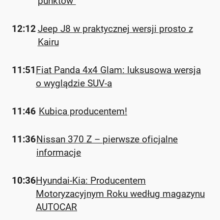
punktów"
12:12
Jeep J8 w praktycznej wersji prosto z
Kairu
11:51
Fiat Panda 4x4 Glam: luksusowa wersja
o wyglądzie SUV-a
11:46
Kubica producentem!
11:36
Nissan 370 Z – pierwsze oficjalne
informacje
10:36
Hyundai-Kia: Producentem
Motoryzacyjnym Roku według magazynu
AUTOCAR