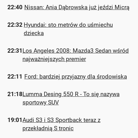
22:40
Nissan: Ania Dąbrowska już jeździ Micrą
22:32
Hyundai: sto metrów do uśmiechu
dziecka
22:31
Los Angeles 2008: Mazda3 Sedan wśród
najważniejszych premier
22:11
Ford: bardziej przyjazny dla środowiska
21:18
Lumma Desing 550 R - To się nazywa
sportowy SUV
19:01
Audi S3 i S3 Sportback teraz z
przekładnią S tronic