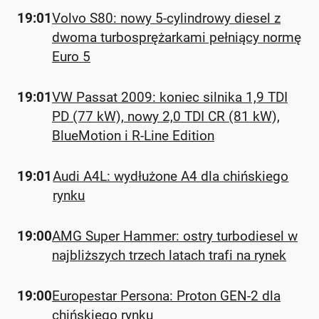
19:01
Volvo S80: nowy 5-cylindrowy diesel z
dwoma turbosprężarkami pełniący normę
Euro 5
19:01
VW Passat 2009: koniec silnika 1,9 TDI
PD (77 kW), nowy 2,0 TDI CR (81 kW),
BlueMotion i R-Line Edition
19:01
Audi A4L: wydłużone A4 dla chińskiego
rynku
19:00
AMG Super Hammer: ostry turbodiesel w
najbliższych trzech latach trafi na rynek
19:00
Europestar Persona: Proton GEN-2 dla
chińskiego rynku